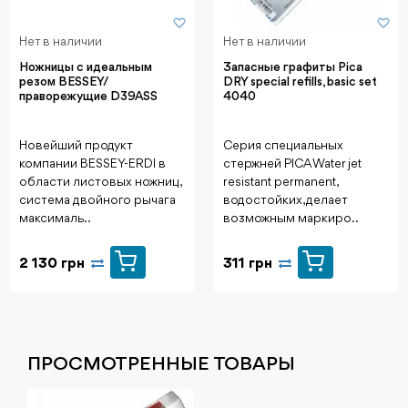
Нет в наличии
Нет в наличии
Ножницы с идеальным
Запасные графиты Pica
резом BESSEY/
DRY special refills, basic set
праворежущие D39ASS
4040
Новейший продукт
Серия специальных
компании BESSEY-ERDI в
стержней PICA Water jet
области листовых ножниц,
resistant permanent,
система двойного рычага
водостойких, делает
максималь..
возможным маркиро..
2 130 грн
311 грн
ПРОСМОТРЕННЫЕ ТОВАРЫ