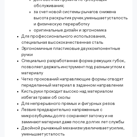
обслуживания;
за счет новой системы рычагов
снижена
высота раскрытия ручек, уменьшает усталость
и физическую
переработку
оригинальные дизайн и
эргономика
Для профессионального использования,
специальная высококачественная
сталь
Эргономичные пластиковые двухкомпонентные
ручки
Специально разработанная форма режущих губок,
позволяет держать инструмент под разным углом
к
материалу
Четко прокований направляющие формы отводят
переделанный материал в заданном направлении
Кисть руки проходит высоко над материалом
избегая
травм об сколы
Для непрерывного прямых и фигурных резов
Лезвия предварительно напряженные с
микрозубцямы, долго сохраняют заточку и не
заминают материал даже после
долгих лет службы
Двойной
рычажный
механизм
увеличивает усилие,
уменьшает усталость