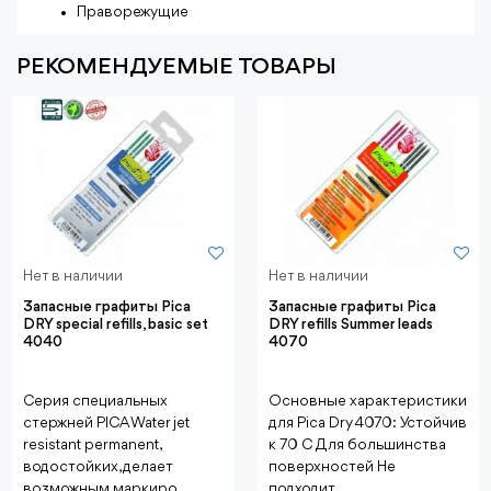
Право
режущие
РЕКОМЕНДУЕМЫЕ ТОВАРЫ
Нет в наличии
Нет в наличии
Запасные графиты Pica
Запасные графиты Pica
DRY special refills, basic set
DRY refills Summer leads
4040
4070
Серия специальных
Основные характеристики
стержней PICA Water jet
для Pica Dry 4070: Устойчив
resistant permanent,
к 70 C Для большинства
водостойких, делает
поверхностей Не
возможным маркиро..
подходит..