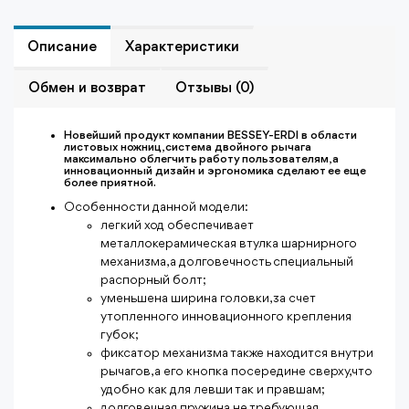
Описание
Характеристики
Обмен и возврат
Отзывы (0)
Новейший продукт компании BESSEY-ERDI в области
листовых ножниц, система двойного рычага
максимально облегчить работу пользователям, а
инновационный дизайн и
эргономика сделают ее еще
более приятной
.
Особенности данной
модели:
легкий ход обеспечивает
металлокерамическая втулка шарнирного
механизма, а долговечность специальный
распорный болт
;
уменьшена
ширина головки, за счет
утопленного инновационного крепления
губок
;
фиксатор механизма также находится внутри
рычагов, а его кнопка посередине сверху, что
удобно как для левши так и правшам;
долговечная пружина не требующая