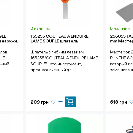
В наличии
В наличии
GLE
165255 COUTEAU A ENDUIRE
256055 TA
 наружн.
LAME SOUPLE шпатель
mm Мастер
глов
Шпатель с гибким лезвием
Мастерок 
GLE
165255 "COUTEAU A ENDUIRE LAME
PLINTHE 80 
льный
SOUPLE" - это инструмент,
который ис
предназначенный дл..
замешивани
209 грн
618 грн