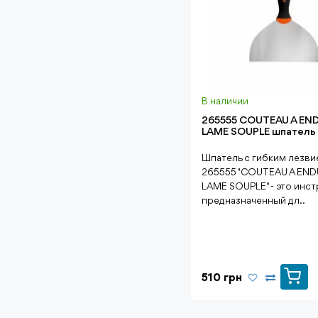
В наличии
265555 COUTEAU A END
LAME SOUPLE шпатель
Шпатель с гибким лезви
265555 "COUTEAU A END
LAME SOUPLE" - это инст
предназначенный дл..
510 грн