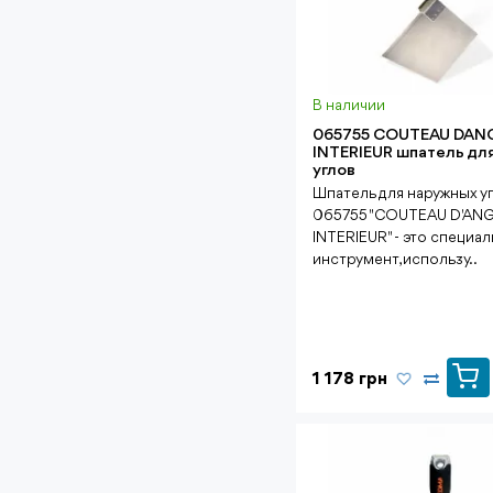
В наличии
065755 COUTEAU DAN
INTERIEUR шпатель для
углов
Шпатель для наружных у
065755 "COUTEAU D'AN
INTERIEUR" - это специа
инструмент, использу..
1 178 грн