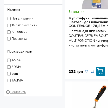
Наличие
В наличии
Мультифункциональн
Нет в наличии
шпатель для шпаклев
14 рабочих дней
COUTEAUСЕ - 78, SEMI
Шпатель для шпаклевки
В наличии
COUTEAUСЕ-78 EMBOUT
Под заказ
MULTIFONCTION - униве
инструмент с мультифун
Производитель
ANZA
EDMA
232 грн
semin
TAJIMA