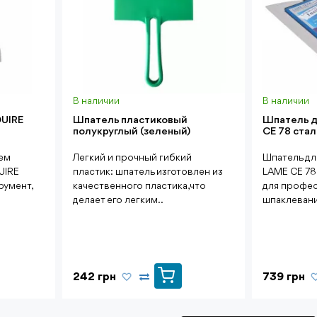
В наличии
В наличии
UIRE
Шпатель пластиковый
Шпатель д
полукруглый (зеленый)
CE 78 стал
ем
Легкий и прочный гибкий
Шпатель дл
UIRE
пластик: шпатель изготовлен из
LAME CE 78
румент,
качественного пластика, что
для профе
делает его легким..
шпаклевани
242 грн
739 грн