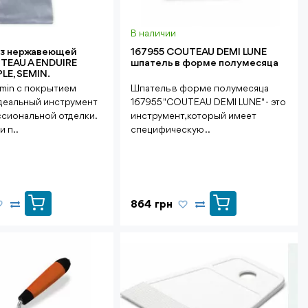
В наличии
из нержавеющей
167955 COUTEAU DEMI LUNE
TEAU A ENDUIRE
шпатель в форме полумесяца
LE, SEMIN.
min с покрытием
Шпатель в форме полумесяца
идеальный инструмент
167955 "COUTEAU DEMI LUNE" - это
сиональной отделки.
инструмент, который имеет
 п..
специфическую ..
864 грн