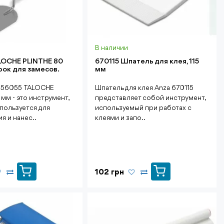
В наличии
LOCHE PLINTHE 80
670115 Шпатель для клея, 115
ок для замесов.
мм
256055 TALOCHE
Шпатель для клея Anza 670115
мм - это инструмент,
представляет собой инструмент,
пользуется для
используемый при работах с
я и нанес..
клеями и запо..
102 грн