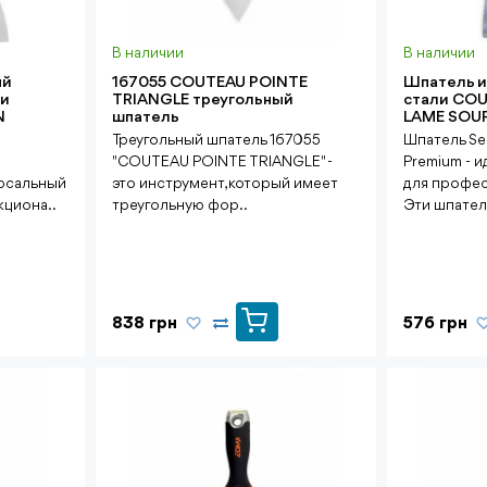
В наличии
В наличии
ый
167055 COUTEAU POINTE
Шпатель 
ки
TRIANGLE треугольный
стали COU
N
шпатель
LAME SOUP
Треугольный шпатель 167055
Шпатель Se
"COUTEAU POINTE TRIANGLE" -
Premium - 
рсальный
это инструмент, который имеет
для профес
кциона..
треугольную фор..
Эти шпатели
838 грн
576 грн