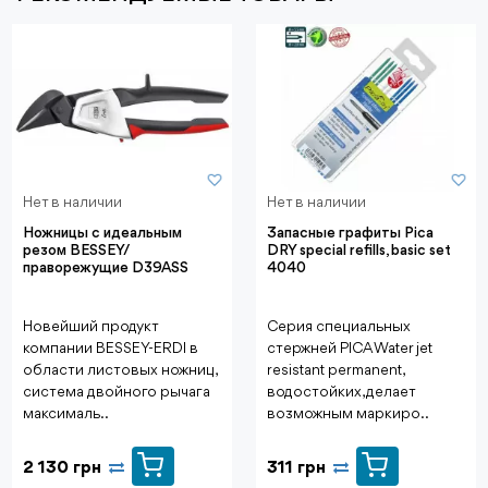
Нет в наличии
Нет в наличии
Ножницы с идеальным
Запасные графиты Pica
резом BESSEY/
DRY special refills, basic set
праворежущие D39ASS
4040
Новейший продукт
Серия специальных
компании BESSEY-ERDI в
стержней PICA Water jet
области листовых ножниц,
resistant permanent,
система двойного рычага
водостойких, делает
максималь..
возможным маркиро..
2 130 грн
311 грн