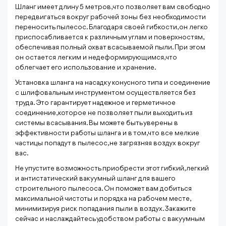
Шланг имеет длину 5 метров, что позволяет вам свободно
передвигаться вокруг рабочей зоны без необходимости
переносить пылесос. Благодаря своей гибкости, он легко
приспосабливается к различным углам и поверхностям,
обеспечивая полный охват всасываемой пыли. При этом
он остается легким и недеформирующимся, что
облегчает его использование и хранение.
Установка шланга на насадку конусного типа и соединение
с шлифовальным инструментом осуществляется без
труда. Это гарантирует надежное и герметичное
соединение, которое не позволяет пыли выходить из
системы всасывания. Вы можете быть уверены в
эффективности работы шланга и в том, что все мелкие
частицы попадут в пылесос, не загрязняя воздух вокруг
вас.
Не упустите возможность приобрести этот гибкий, легкий
и антистатический вакуумный шланг для вашего
строительного пылесоса. Он поможет вам добиться
максимальной чистоты и порядка на рабочем месте,
минимизируя риск попадания пыли в воздух. Закажите
сейчас и наслаждайтесь удобством работы с вакуумным