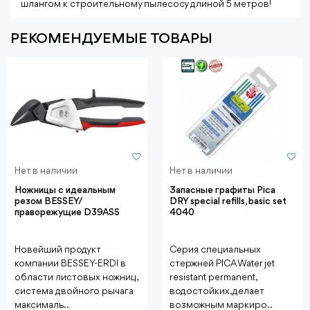
шлангом к строительному пылесосу длиной 5 метров!
РЕКОМЕНДУЕМЫЕ ТОВАРЫ
Нет в наличии
Нет в наличии
Ножницы с идеальным
Запасные графиты Pica
резом BESSEY/
DRY special refills, basic set
праворежущие D39ASS
4040
Новейший продукт
Серия специальных
компании BESSEY-ERDI в
стержней PICA Water jet
области листовых ножниц,
resistant permanent,
система двойного рычага
водостойких, делает
максималь..
возможным маркиро..