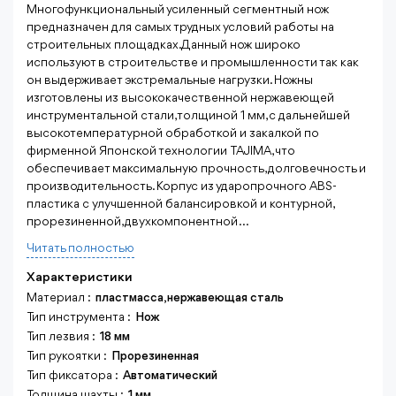
Многофункциональный усиленный сегментный нож
предназначен для самых трудных условий работы на
строительных площадках. Данный нож широко
используют в строительстве и промышленности так как
он выдерживает экстремальные нагрузки. Ножны
изготовлены из высококачественной нержавеющей
инструментальной стали, толщиной 1 мм, с дальнейшей
высокотемпературной обработкой и закалкой по
фирменной Японской технологии TAJIMA, что
обеспечивает максимальную прочность, долговечность и
производительность. Корпус из ударопрочного ABS-
пластика c улучшенной балансировкой и контурной,
прорезиненной, двухкомпонентной ...
Читать полностью
Характеристики
Материал :
пластмасса,нержавеющая сталь
Тип инструмента :
Нож
Тип лезвия :
18 мм
Тип рукоятки :
Прорезиненная
Тип фиксатора :
Автоматический
Толщина шахты :
1 мм