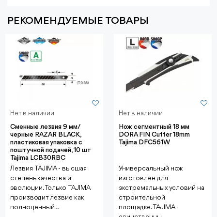
РЕКОМЕНДУЕМЫЕ ТОВАРЫ
Нет в наличии
Нет в наличии
Сменные лезвия 9 мм/
Нож сегментный 18 мм
черные RAZAR BLACK,
DORA FIN Cutter 18mm
пластиковая упаковка с
Tajima DFC561W
поштучной подачей, 10 шт
Tajima LCB30RBC
Лезвия TAJIMA - высшая
Универсальный нож
степень качества и
изготовлен для
эволюции. Только TAJIMA
экстремальных условий на
производит лезвие как
строительной
полноценный ..
площадке.TAJIMA -
единственны..