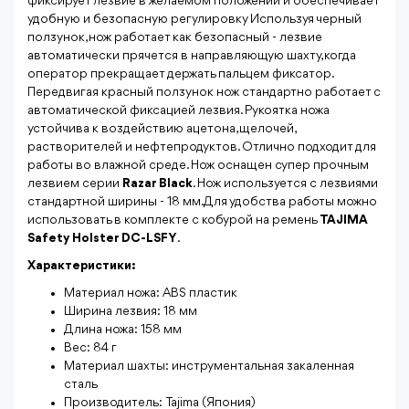
фиксирует лезвие в желаемом положении и обеспечивает
удобную и безопасную регулировку Используя черный
ползунок, нож работает как безопасный - лезвие
автоматически прячется в направляющую шахту, когда
оператор прекращает держать пальцем фиксатор.
Передвигая красный ползунок нож стандартно работает с
автоматической фиксацией лезвия. Рукоятка ножа
устойчива к воздействию ацетона, щелочей,
растворителей и нефтепродуктов. Отлично подходит для
работы во влажной среде. Нож оснащен супер прочным
лезвием серии
Razar Black
. Нож используется с лезвиями
стандартной ширины - 18 мм. Для удобства работы можно
использовать в комплекте с кобурой на ремень
TAJIMA
Safety Holster DC-LSFY
.
Характеристики:
Материал ножа: ABS пластик
Ширина лезвия: 18 мм
Длина ножа: 158 мм
Вес: 84 г
Материал шахты: инструментальная закаленная
сталь
Производитель: Tajima (Япония)