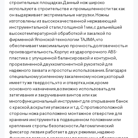
строительных площадках. Данный нож широко
используют в строительстве и промышленности так как
он выдерживает экстремальные нагрузки. Ножны
изготовлены из высококачественной нержавеющей
инструментальной стали, толщиной 1 мм, с дальнейшей
высокотемпературной обработкой и закалкой по
фирменной Японской технологии TAJIMA, что
обеспечивает максимальную прочность, долговечность и
производительность. Корпус из ударопрочного ABS-
пластика c улучшенной балансировкой и контурной,
прорезиненной, двухкомпонентной рукояткой для
надежного захвата и простоты использования. Благодаря
специальному усиленному закаленному носику, который
имеет ту же твердость, что и отвертка, нож, кроме
основного назначения, возможно использовать для
затягивания и закручивания винтов или как
многофункциональный инструмент для открывания банок
с краской, вскрытия упаковки и т.д. С противоположной
стороны ножа расположено монтажное отверстие для
хранения инструмента в подвешенном положении или
крепления стропы безопасности. Автоматический
фиксатор лезвия работает в двух режимах, надежно