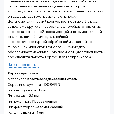
предназначен для самых трудных условий работы на
строительных площадках. Данный нож широко
используют в строительстве и промышленности так как
он выдерживает экстремальные нагрузки.
Цельнометаллический корпус, прочностью в 3,5 раза
выше, чем у других универсальных ножей, изготовлен из
высококачественной нержавеющей инструментальной
стали, толщиной 1 мм, с дальнейшей
высокотемпературной обработкой и закалкой по
фирменной Японской технологии TAJIMA, что
обеспечивает максимальную прочность, долговечность и
производительность. Корпус из ударопрочного AB...
Читать полностью
Характеристики
Материал :
пластмасса,закалённая сталь
Серия инструмента :
DORAFIN
Тип инструмента :
Нож
Тип лезвия :
22 мм
Тип рукоятки :
Прорезиненная
Тип фиксатора :
Автоматический
Толщина шахты :
1 мм