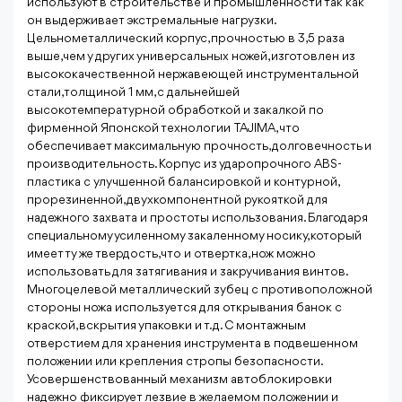
используют в строительстве и промышленности так как
он выдерживает экстремальные нагрузки.
Цельнометаллический корпус, прочностью в 3,5 раза
выше, чем у других универсальных ножей, изготовлен из
высококачественной нержавеющей инструментальной
стали, толщиной 1 мм, с дальнейшей
высокотемпературной обработкой и закалкой по
фирменной Японской технологии TAJIMA, что
обеспечивает максимальную прочность, долговечность и
производительность. Корпус из ударопрочного ABS-
пластика c улучшенной балансировкой и контурной,
прорезиненной, двухкомпонентной рукояткой для
надежного захвата и простоты использования. Благодаря
специальному усиленному закаленному носику, который
имеет ту же твердость, что и отвертка, нож можно
использовать для затягивания и закручивания винтов.
Многоцелевой металлический зубец с противоположной
стороны ножа используется для открывания банок с
краской, вскрытия упаковки и т.д. С монтажным
отверстием для хранения инструмента в подвешенном
положении или крепления стропы безопасности.
Усовершенствованный механизм автоблокировки
надежно фиксирует лезвие в желаемом положении и