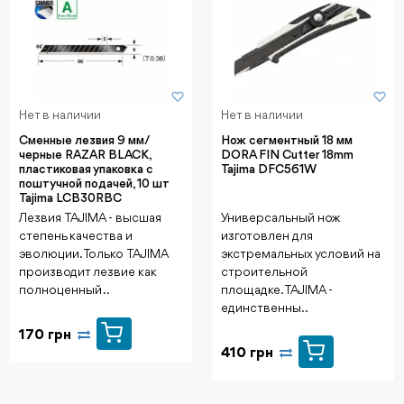
Нет в наличии
Нет в наличии
Сменные лезвия 9 мм/
Нож сегментный 18 мм
черные RAZAR BLACK,
DORA FIN Cutter 18mm
пластиковая упаковка с
Tajima DFC561W
поштучной подачей, 10 шт
Tajima LCB30RBC
Лезвия TAJIMA - высшая
Универсальный нож
степень качества и
изготовлен для
эволюции. Только TAJIMA
экстремальных условий на
производит лезвие как
строительной
полноценный ..
площадке.TAJIMA -
единственны..
170 грн
410 грн