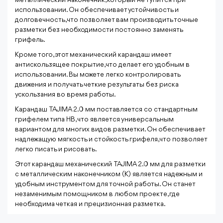
металлический наконечник, который не тупится при
использовании. Он обеспечивает устойчивость и
долговечность, что позволяет вам производить точные
разметки без необходимости постоянно заменять
грифель.
Кроме того, этот механический карандаш имеет
антискользящее покрытие, что делает его удобным в
использовании. Вы можете легко контролировать
движения и получать четкие результаты без риска
ускользания во время работы.
Карандаш TAJIMA 2.0 мм поставляется со стандартным
грифелем типа HB, что является универсальным
вариантом для многих видов разметки. Он обеспечивает
надлежащую мягкость и стойкость грифеля, что позволяет
легко писать и рисовать.
Этот карандаш механический TAJIMA 2.0 мм для разметки
с металлическим наконечником (К) является надежным и
удобным инструментом для точной работы. Он станет
незаменимым помощником в любом проекте, где
необходима четкая и прецизионная разметка.