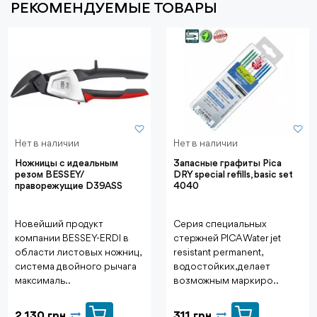
РЕКОМЕНДУЕМЫЕ ТОВАРЫ
Нет в наличии
Нет в наличии
Ножницы с идеальным
Запасные графиты Pica
резом BESSEY/
DRY special refills, basic set
праворежущие D39ASS
4040
Новейший продукт
Серия специальных
компании BESSEY-ERDI в
стержней PICA Water jet
области листовых ножниц,
resistant permanent,
система двойного рычага
водостойких, делает
максималь..
возможным маркиро..
2 130 грн
311 грн