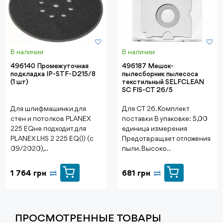
В наличии
В наличии
496140 Промежуточная
496187 Мешок-
подкладка IP-STF-D215/8
пылесборник пылесоса
(1 шт)
текстильный SELFCLEAN
SC FIS-CT 26/5
Для шлифмашинки для
Для CT 26. Комплект
стен и потолков PLANEX
поставки В упаковке: 5,00
225 EQне подходит для
единица измерения
PLANEX LHS 2 225 EQ(I) (с
Предотвращает отложения
09/2020),..
пыли. Высоко..
1 764 грн
681 грн
ПРОСМОТРЕННЫЕ ТОВАРЫ