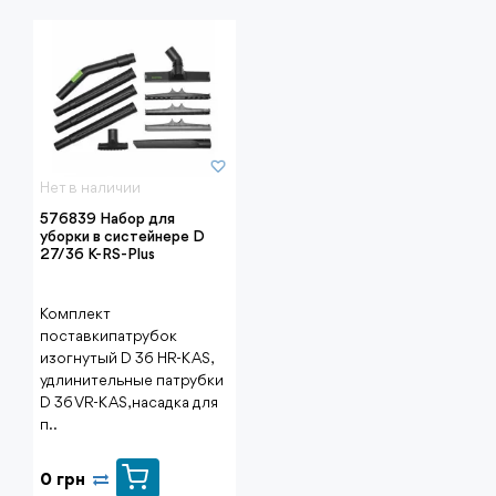
Нет в наличии
576839 Набор для
уборки в систейнере D
27/36 K-RS-Plus
Комплект
поставкипатрубок
изогнутый D 36 HR-K AS,
удлинительные патрубки
D 36 VR-K AS, насадка для
п..
0 грн