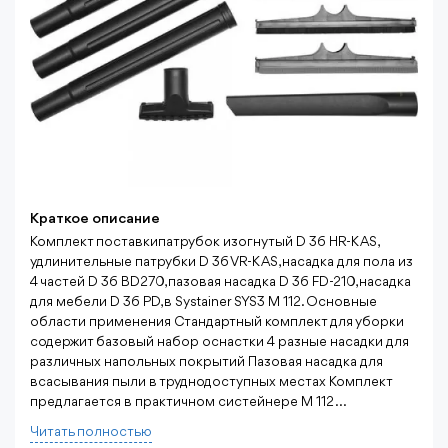
Краткое описание
Комплект поставкипатрубок изогнутый D 36 HR-K AS,
удлинительные патрубки D 36 VR-K AS, насадка для пола из
4 частей D 36 BD270, пазовая насадка D 36 FD-210, насадка
для мебели D 36 PD, в Systainer SYS3 M 112. Основные
области применения Стандартный комплект для уборки
содержит базовый набор оснастки 4 разные насадки для
различных напольных покрытий Пазовая насадка для
всасывания пыли в труднодоступных местах Комплект
предлагается в практичном систейнере M 112 ...
Читать полностью