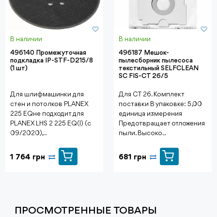
В наличии
В наличии
496140 Промежуточная
496187 Мешок-
подкладка IP-STF-D215/8
пылесборник пылесоса
(1 шт)
текстильный SELFCLEAN
SC FIS-CT 26/5
Для шлифмашинки для
Для CT 26. Комплект
стен и потолков PLANEX
поставки В упаковке: 5,00
225 EQне подходит для
единица измерения
PLANEX LHS 2 225 EQ(I) (с
Предотвращает отложения
09/2020),..
пыли. Высоко..
1 764 грн
681 грн
ПРОСМОТРЕННЫЕ ТОВАРЫ