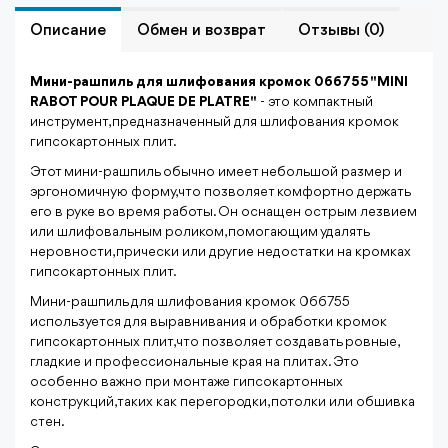
Описание
Обмен и возврат
Отзывы (0)
Мини-рашпиль для шлифования кромок 066755 "MINI
RABOT POUR PLAQUE DE PLATRE"
- это компактный
инструмент, предназначенный для шлифования кромок
гипсокартонных плит.
Этот мини-рашпиль обычно имеет небольшой размер и
эргономичную форму, что позволяет комфортно держать
его в руке во время работы. Он оснащен острым лезвием
или шлифовальным роликом, помогающим удалять
неровности, прически или другие недостатки на кромках
гипсокартонных плит.
Мини-рашпиль для шлифования кромок 066755
используется для выравнивания и обработки кромок
гипсокартонных плит, что позволяет создавать ровные,
гладкие и профессиональные края на плитах. Это
особенно важно при монтаже гипсокартонных
конструкций, таких как перегородки, потолки или обшивка
стен.