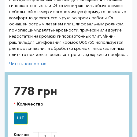
гипсокартонных плит.Этот мини-рашпиль обычно имеет
небольшой размер и эргономичную форму, что позволяет
комфортно держать его в руке во время работы. Он
оснащен острым лезвием или шлифовальным роликом,
помогающим удалять неровности, прически или другие
недостатки на кромках гипсокартонных плит. Мини-
рашпиль для шлифования кромок 066755 используется
для выравнивания и обработки кромок гипсокартонных
плит, что позволяет создавать ровные, гладкие и профес...
Читать полностью
778 грн
Количество
ШТ
Кол-во
+