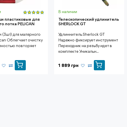
и
В наличии
и пластиковые для
Телескопический удлинитель
го лотка PELICAN
SHERLOCK GT
 (3шт) для малярного
Удлиннитель Sherlock GT
ican Облегчает очистку
Надежно фиксирует инструмент
лностью повторяет
Переходник на резьбу идет в
комплекте Уникальн..
1 889 грн