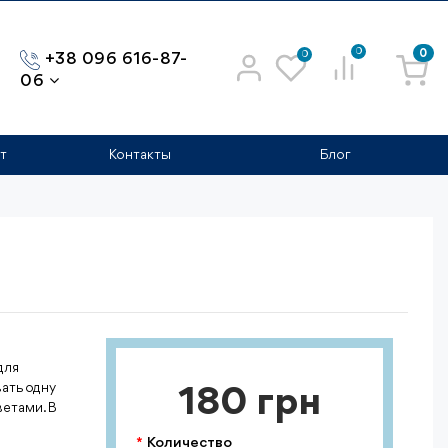
0
0
0
+38 096 616-87-
06
т
Контакты
Блог
для
ать одну
180 грн
етами. В
Количество