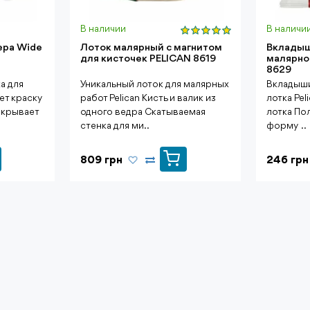
В наличии
В наличи
ера Wide
Лоток малярный с магнитом
Вкладыш
для кисточек PELICAN 8619
малярно
8629
а для
Уникальный лоток для малярных
Вкладыши
ет краску
работ Pelican Кисть и валик из
лотка Pel
акрывает
одного ведра Скатываемая
лотка По
стенка для ми..
форму ..
809 грн
246 грн