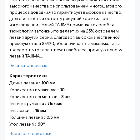
запатентованной технологии из углеродистой стали
высокого качества с использованием многошагового
процесса доводки, что гарантирует высокое качество,
долговечность и остроту режущей кромки. При
изготовлении лезвий TAJIMA применяется особая
технология заточки, что делает их на 25% острее чем
лезвия других серий. Благодаря высококачественной
премиум стали SK-120, обеспечивается максимальная
твердость, что гарантирует наиболее прочную основу
лезвий TAJIMA...
Читать полностью
Характеристики
Длина лезвия :
100 мм
Количество в упаковке :
10
Количество сегментов :
8 шт
Тип инструмента :
Лезвие
Тип лезвия :
18 мм
Толщина лезвия :
0.5 мм
Угол лезвия :
60°
Все характеристики