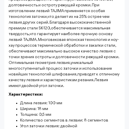
долговечность и остроту режущей кромки. При
изготовлении лезвий TAJIMA применяется особая
технология заточки, что делает их на 25% острее чем
лезвия других серий. Благодаря высококачественной
премиум стали SK-120, обеспечивается максимальная
твердость, что гарантирует наиболее прочную основу
лезвий TAJIMA. Многовековая японская технология и ноу-
хау процессов термической обработки и закалки стали,
обеспечивают максимально высокое качество лезвия с
точки зрения остроты и долговечности режущей кромки.
Оптимальная геометрия лезвия, уникальный
многоступенчатый процесс заточки и использование
новейших технологий шлифования, приводят к отличному
качеству лезвия и характеристикам резания. Лезвия
имеют двойной угол заточки.
Характеристики:
Длина лезвия: 100 мм
Ширина: 18 мм
Толщина: 0,5 мм
Количество сегментов в лезвии: 8 сегментов
Угол заточки лезвия: двойной