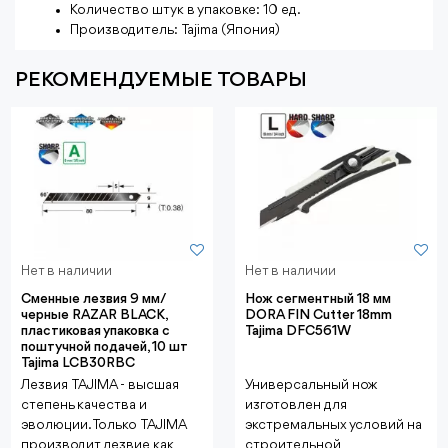
Количество штук в упаковке: 10 ед.
Производитель: Tajima (Япония)
РЕКОМЕНДУЕМЫЕ ТОВАРЫ
Нет в наличии
Нет в наличии
Сменные лезвия 9 мм/
Нож сегментный 18 мм
черные RAZAR BLACK,
DORA FIN Cutter 18mm
пластиковая упаковка с
Tajima DFC561W
поштучной подачей, 10 шт
Tajima LCB30RBC
Лезвия TAJIMA - высшая
Универсальный нож
степень качества и
изготовлен для
эволюции. Только TAJIMA
экстремальных условий на
производит лезвие как
строительной