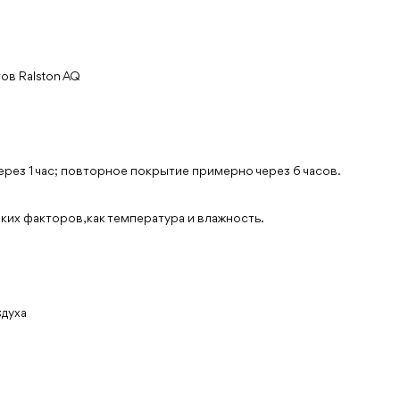
ов Ralston AQ
через 1 час; повторное покрытие примерно через 6 часов.
ких факторов, как температура и влажность.
здуха