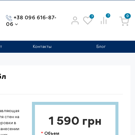
0
0
0
+38 096 616-87-
06
т
Контакты
Блог
5л
ставляющая
ля стен на
1 590 грн
еровки в
 нанесении
Объем
ющих