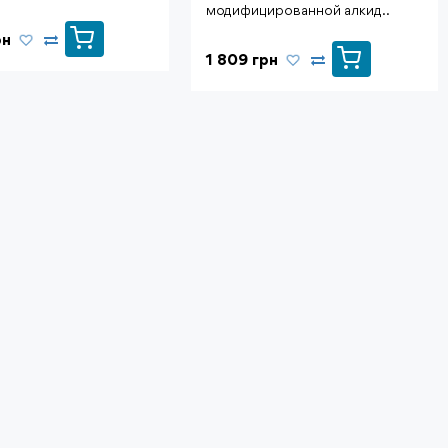
модифицированной алкид..
рн
1 809 грн