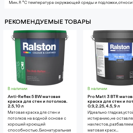
Мин. 8 °C температура окружающей среды и подложки, относит
РЕКОМЕНДУЕМЫЕ ТОВАРЫ
В наличии
В наличии
Anti-Reflex 5 BW матовая
Pro Matt 3 BTR матов
краска для стен и потолков.
краска для стен и по
2.5, 10 л
0.9, 2.25, 4.5, 9 л
Матовая краска для стен и
Идеально гладкая, усто
потолков на водной основе с
истиранию, не оставл
хорошей кроющей
нахлестов, разбавляе
способностью. Бионатуральная
матовая краск..