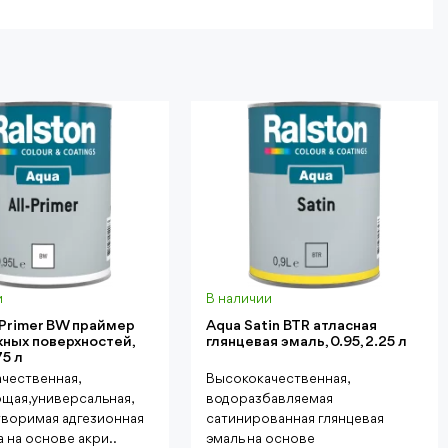
и
В наличии
-Primer BW праймер
Aqua Satin BTR атласная
жных поверхностей,
глянцевая эмаль, 0.95, 2.25 л
75 л
чественная,
Высококачественная,
щая, универсальная,
водоразбавляемая
воримая адгезионная
сатинированная глянцевая
 на основе акри..
эмаль на основе