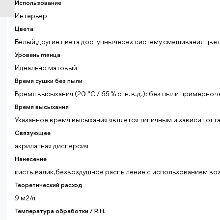
Использование
Интерьер
Цвета
Белый, другие цвета доступны через систему смешивания цвет
Уровень глянца
Идеально матовый
Время сушки без пыли
Время высыхания (20 °C / 65 % отн. в.д.): без пыли примерно 
Время высыхания
Указанное время высыхания является типичным и зависит от та
Связующее
акрилатная дисперсия
Нанесение
кисть, валик, безвоздушное распыление с использованием во
Теоретический расход
9 м2/л
Температура обработки / R.H.