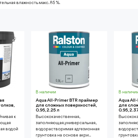
ельная влажность макс. 85 %.
В наличии
В наличи
ая
Aqua All-Primer BTR праймер
Aqua All
толков,
для сложных поверхностей,
для сло
0.95, 2.25 л
0.95, 2.3
йчивая к
Высококачественная,
Высокока
яющая
заполняющая, универсальная,
заполняю
мая водой
водорастворимая адгезионная
водораст
грунтовка на основе акри..
грунтовка