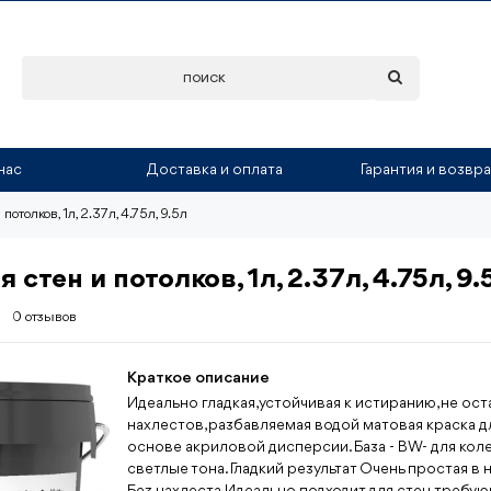
нас
Доставка и оплата
Гарантия и возвра
отолков, 1л, 2.37л, 4.75л, 9.5л
стен и потолков, 1л, 2.37л, 4.75л, 9.
0 отзывов
Краткое описание
Идеально гладкая, устойчивая к истиранию, не о
нахлестов, разбавляемая водой матовая краска д
основе акриловой дисперсии. База - BW- для кол
светлые тона. Гладкий результат Очень простая в
Без нахлеста Идеально подходит для стен, требу