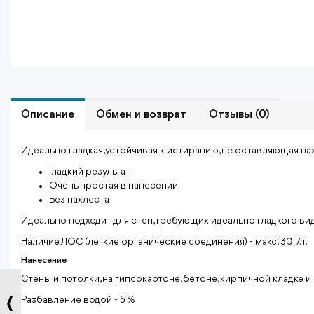
Описание
Обмен и возврат
Отзывы (0)
Идеально гладкая, устойчивая к истиранию, не оставляющая на
Гладкий результат
Очень простая в нанесении
Без нахлеста
Идеально подходит для стен, требующих идеально гладкого ви
Наличие ЛОС (легкие органические соединения) - макс. 30г/л.
Нанесение
Стены и потолки, на гипсокартоне, бетоне, кирпичной кладке и
Разбавление водой - 5 %