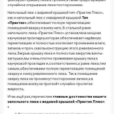
фиксируют крышку люка в проёме, а также предотвращают
случайное открывание люка посторонними.
Напольный люк с видимой крышкой тип «Практик Плюс»,
как и напольный люк с невидимой крышкой
Тип
«Практик»
, обеспечивает полную герметизацию
помещений вверху и внизу него. В стальной раме
напольного люка «Практик Плюс» установлена мощная
каучуковая прокладка, которая обеспечивает надёжную
герметизацию и полностью исключает проникание влаги,
запахов и проч. сквозь конструкцию этого ревизионного
люка. Закрыв крышку люка и полностью закрутив винты-
заглушки, мы очень плотно прижимаем крышку люка к
каучуковой прокладке и, соответственно, к раме люка, тем
самым, обеспечиваем полную герметизацию помещений
сверху и снизу ревизионного люка. Так в помещение
сверху люка не проникнут посторонние запахи, а в
помещение внизу не протечёт случайно пролитая
жидкость.
Итак, ещё раз, перечислим
главные достоинства нашего
напольного люка с видимой крышкой «Практик Плюс»
: