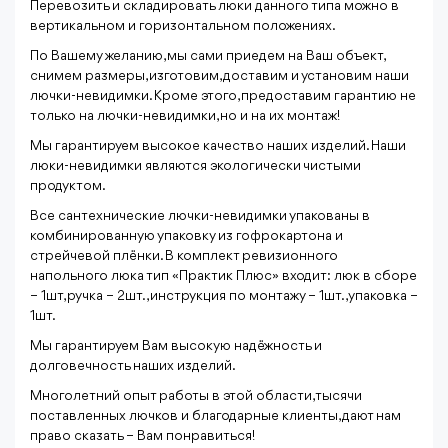
Перевозить и складировать люки данного типа можно в
вертикальном и горизонтальном положениях.
По Вашему желанию, мы сами приедем на Ваш объект,
снимем размеры, изготовим, доставим и установим наши
лючки-невидимки. Кроме этого, предоставим гарантию не
только на лючки-невидимки, но и на их монтаж!
Мы гарантируем высокое качество наших изделий. Наши
люки-невидимки являются экологически чистыми
продуктом.
Все сантехнические лючки-невидимки упакованы в
комбинированную упаковку из гофрокартона и
стрейчевой плёнки. В комплект ревизионного
напольного люка тип «Практик Плюс» входит: люк в сборе
– 1шт, ручка – 2шт., инструкция по монтажу – 1шт., упаковка –
1шт.
Мы гарантируем Вам высокую надёжность и
долговечность наших изделий.
Многолетний опыт работы в этой области, тысячи
поставленных лючков и благодарные клиенты, дают нам
право сказать – Вам понравиться!