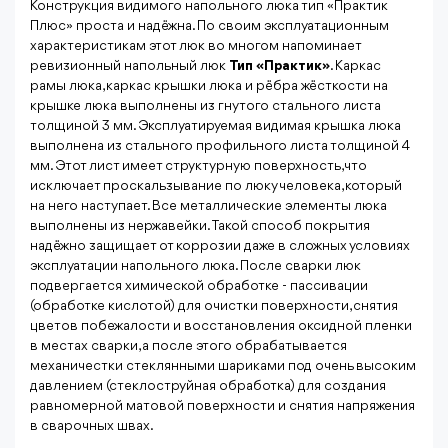
Конструкция видимого напольного люка тип «Практик
Плюс» проста и надёжна. По своим эксплуатационным
характеристикам этот люк во многом напоминает
ревизионный напольный люк
Тип «Практик»
. Каркас
рамы люка, каркас крышки люка и рёбра жёсткости на
крышке люка выполнены из гнутого стального листа
толщиной 3 мм. Эксплуатируемая видимая крышка люка
выполнена из стального профильного листа толщиной 4
мм. Этот лист имеет структурную поверхность, что
исключает проскальзывание по люку человека, который
на него наступает. Все металлические элементы люка
выполнены из нержавейки. Такой способ покрытия
надёжно защищает от коррозии даже в сложных условиях
эксплуатации напольного люка. После сварки люк
подвергается химической обработке - пассивации
(обработке кислотой) для очистки поверхности, снятия
цветов побежалости и восстановления оксидной пленки
в местах сварки, а после этого обрабатывается
механичестки стеклянными шариками под очень высоким
давлением (стеклоструйная обработка) для создания
равномерной матовой поверхности и снятия напряжения
в сварочных швах.