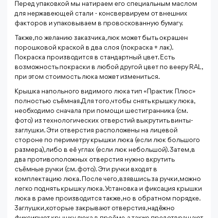
Перед упаковкой мы натираем его специальным маслом
для нержавеющей стали - консвервируем от внешних
факторов и упаковываем в провоскованную бумагу.
Также, по желанию заказчика, люк может быть окрашен
порошковой краской в два слоя (покраска + лак).
Покраска производится в стандартный цвет. Есть
возможность покраски в любой другой цвет по вееру RAL,
при этом стоимость люка может измениться.
Крышка напольного видимого люка тип «Практик Плюс»
полностью съёмная. Для того, чтобы снять крышку люка,
необходимо сначала при помощи шестигранника (см.
фото) из технологических отверстий выкрутить винты-
заглушки. Эти отверстия расположены на лицевой
стороне по периметру крышки люка (если люк большого
размера), либо в её углах (если люк небольшой). Затем, в
два противоположных отверстия нужно вкрутить
съёмные ручки (см. фото). Эти ручки входят в
комплектацию люка. После чего, взявшись за ручки, можно
легко поднять крышку люка. Установка и фиксация крышки
люка в раме производится также, но в обратном порядке.
Заглушки, которые закрывают отверстия, надёжно