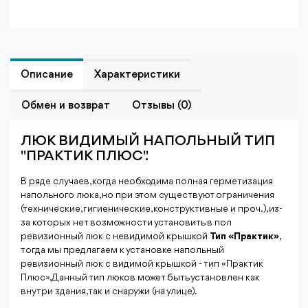
Описание
Характеристики
Обмен и возврат
Отзывы (0)
ЛЮК ВИДИМЫЙ НАПОЛЬНЫЙ ТИП
"ПРАКТИК ПЛЮС".
В ряде случаев, когда необходима полная герметизация
напольного люка, но при этом существуют ограничения
(технические, гигиенические, конструктивные и проч.), из-
за которых нет возможности установить в пол
ревизионный люк с невидимой крышкой
Тип «Практик»
,
тогда мы предлагаем к установке напольный
ревизионный люк с видимой крышкой - тип «Практик
Плюс». Данный тип люков может быть установлен как
внутри здания, так и снаружи (на улице).