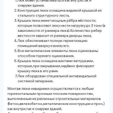
Люк может устанавливаться как внутри, так и
снаружи здания.
Конструкция люка оснащена видимой крышкой из
стального структурного листа.
Крышка люка имеет мощные рёбра жёсткости,
которые позволяют люку нести нагрузку до 3 тонн (в
зависимости от размера люка). Количество ребер
жесткости зависит от размера дверцы люка.
Люк обеспечивает полную герметизацию
помещений вверху и внизу его.
Все металлические элементы люка оцинкованы
способом горячего оцинкования.
Крышка люка оснащена винтами-заглушками,
которые, при закрывании, надёжно фиксируют
крышку люка в его раме.
Люк оборудован специальной антивандальной
системой запирания.
Монтаж люка-невидимки осуществляется к любым
горизонтальным прочным плоским поверхностям,
выполненным из различных строительных материалов
(бетон, железобетон, металлические конструкции и проч.)
как внутри, так и снаружи зданий.