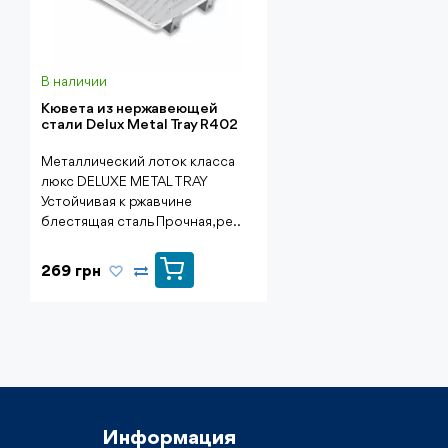
В наличии
Кювета из нержавеющей
стали Delux Metal Tray R402
Металлический лоток класса
люкс DELUXE METAL TRAY
Устойчивая к ржавчине
блестящая сталь Прочная, ре..
269 грн
Информация