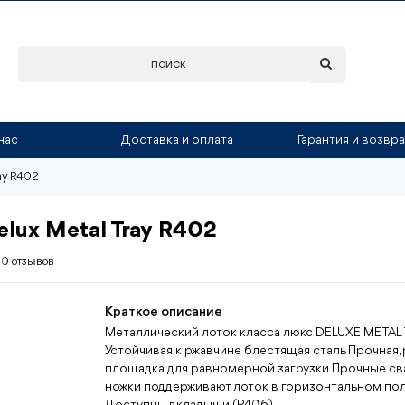
нас
Доставка и оплата
Гарантия и возвра
ray R402
lux Metal Tray R402
0 отзывов
Краткое описание
Металлический лоток класса люкс DELUXE METAL
Устойчивая к ржавчине блестящая сталь Прочная,
площадка для равномерной загрузки Прочные с
ножки поддерживают лоток в горизонтальном по
Доступны вкладыши (R406) ...