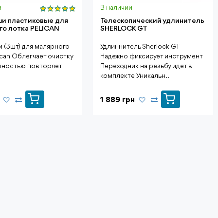
и
В наличии
и пластиковые для
Телескопический удлинитель
го лотка PELICAN
SHERLOCK GT
 (3шт) для малярного
Удлиннитель Sherlock GT
ican Облегчает очистку
Надежно фиксирует инструмент
лностью повторяет
Переходник на резьбу идет в
комплекте Уникальн..
1 889 грн