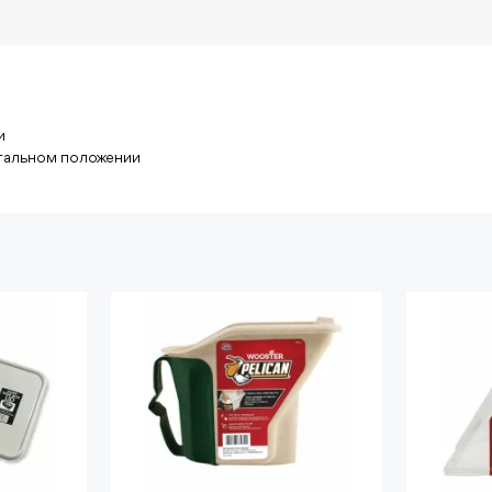
и
тальном положении