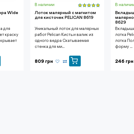
В наличии
В наличи
ера Wide
Лоток малярный с магнитом
Вкладыш
для кисточек PELICAN 8619
малярно
8629
а для
Уникальный лоток для малярных
Вкладыши
ет краску
работ Pelican Кисть и валик из
лотка Pel
акрывает
одного ведра Скатываемая
лотка По
стенка для ми..
форму ..
809 грн
246 грн