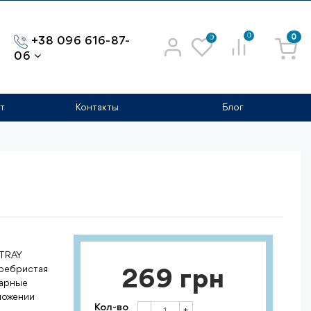
0
0
0
+38 096 616-87-
06
т
Контакты
Блог
 TRAY
 ребристая
269 грн
варные
ложении
Кол-во
+