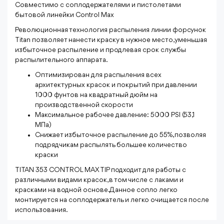
Совместимо с соплодержателями и пистолетами
бытовой линейки Control Max
Революционная технология распыления линии форсунок
Titan позволяет нанести краску в нужное место, уменьшая
избыточное распыление и продлевая срок службы
распылительного аппарата.
Оптимизирован для распыления всех
архитектурных красок и покрытий при давлении
1000 фунтов на квадратный дюйм на
производственной скорости
Максимальное рабочее давление: 5000 PSI (53,1
МПа)
Снижает избыточное распыление до 55%, позволяя
подрядчикам распылять большее количество
краски
TITAN 353 CONTROL MAX TIP подходит для работы с
различными видами красок, в том числе с лаками и
красками на водной основе. Данное сопло легко
монтируется на соплодержатель и легко очищается после
использования.