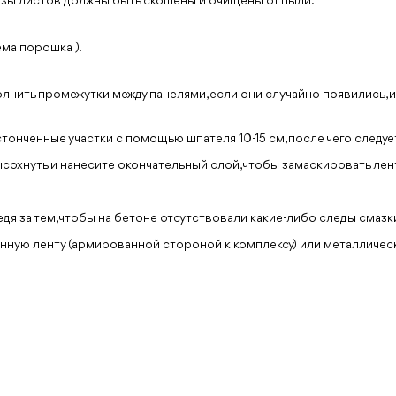
езы листов должны быть скошены и очищены от пыли.
ъема порошка ).
ить промежутки между панелями, если они случайно появились, и
тонченные участки с помощью шпателя 10-15 см, после чего следуе
сохнуть и нанесите окончательный слой, чтобы замаскировать лент
дя за тем, чтобы на бетоне отсутствовали какие-либо следы смазк
нную ленту (армированной стороной к комплексу) или металлическ