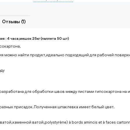
Отзывы (1)
 : 4 часа,мешок 25кг (паллета 50 шт)
сокартона.
 можно найти продукт, идеально подходящий для рабочей поверх
оду
работана для обработки швов между листами гипсокартона на и
 разных присадок. Полученная шпаклевка имеет белый цвет.
атой, каменной ватой,
polystyrène) à bords amincis et à faces carton