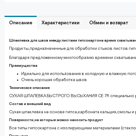
Описание
Характеристики
Обмен и возврат
Шпаклевка для швов между листами гипсокартона время схватывания
Продукты, предназначенные для обработки стыков листов гип
Благодаря предложенному многообразию времени схватывания
Преимущества
Идеально для использования в холодную и влажную пог
Очень хорошая обработка швов
Техническое описание
СУХАЯ ШПАЛЕВКА БЫСТРОГО ВЫСЫХАНИЯ CE 78 специально раз
Состав и внешний вид
Сухая шпаклевка на основе гипса, карбоната кальция, смолы и
Поверхности, на которые можно наносить продукт
Все типы гипсокартона с изолирующими материалами (стеклов