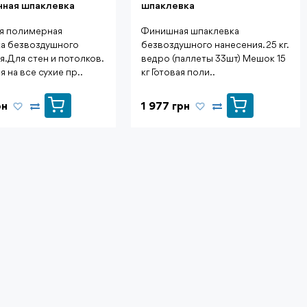
нная шпаклевка
шпаклевка
я полимерная
Финишная шпаклевка
а безвоздушного
безвоздушного нанесения. 25 кг.
я.Для стен и потолков.
ведро (паллеты 33шт) Мешок 15
 на все сухие пр..
кг Готовая поли..
рн
1 977 грн