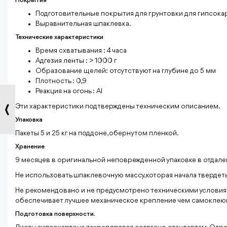
Покрытия
Подготовительные покрытия для грунтовки для гипсока
Выравнительная шпаклевка.
Технические характеристики
Время схватывания : 4 часа
Адгезия ленты : > 1000 г
Образование щелей: отсутствуют на глубине до 5 мм
Плотность : 0,9
Реакция на огонь : Al
Эти характеристики подтверждены техническим описанием.
Упаковка
Пакеты 5 и 25 кг на поддоне, обернутом пленкой.
Хранение
9 месяцев в оригинальной неповрежденной упаковке в отдале
Не использовать шпаклевочную массу, которая начала твердеть
Не рекомендовано и не предусмотрено техническими условиям
обеспечивает лучшее механическое крепление чем самоклеюща
Подготовка поверхности.