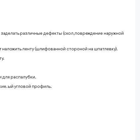
 заделать различные дефекты (скол, повреждение наружной
т наложить ленту (шлифованной стороной на шпатлевку).
у.
и для распалубки.
ие. ый угловой профиль.