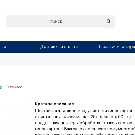
нас
Доставка и оплата
Гарантия и возвра
1 отзывов
Краткое описание
Шпаклевка для швов между листами гипсокартон
схватывания : 4 часа,мешок 25кг (паллета 50 шт) П
предназначенные для обработки стыков листов
гипсокартона. Благодаря предложенному многоо
времени схватывания можно найти продукт, идеа