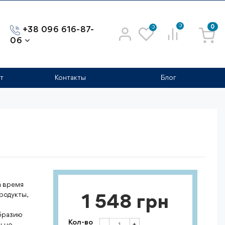
0
0
0
+38 096 616-87-
06
т
Контакты
Блог
а время
родукты,
1 548 грн
бразию
Кол-во
льно
+