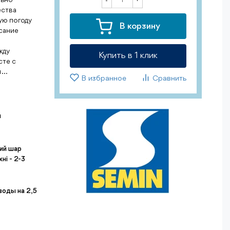
-
ества
ую погоду
В корзину
сание
жду
Купить в 1 клик
сте с
...
В избранное
Сравнить
я
гий шар
ні - 2-3
 воды на 2,5