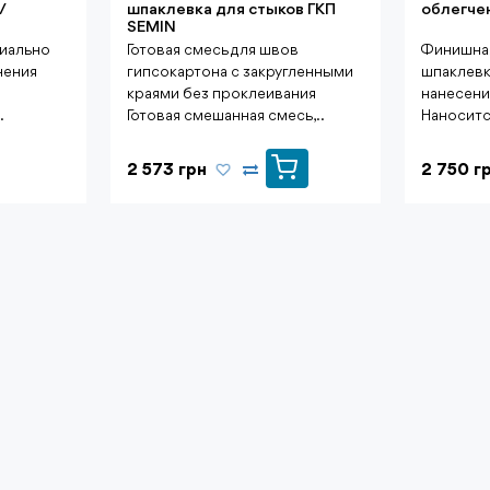
/
шпаклевка для стыков ГКП
облегче
SEMIN
циально
Готовая смесь для швов
Финишна
нения
гипсокартона с закругленными
шпаклевк
краями без проклеивания
нанесени
.
Готовая смешанная смесь,..
Наносится
2 573 грн
2 750 г