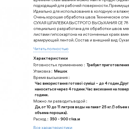
подходящий для рабочей поверхности. Преимущ
Идеально для использования в холодную и влажн
Очень хорошая обработка швов Техническое опи
СУХАЯ ШПАЛЕВКА БЫСТРОГО ВЫСЫХАНИЯ CE 78
специально разработана для обработки швов ме
листами гипсокартона на истонченных краях вме
армирующей лентой. Состав и внешний вид Сухая 
Читать полностью
Характеристики
Готовность к применению :
Требует приготовлени
Упаковка :
Мешок
Время высыхания :
Час використання готової суміші – до 4 годин. Дру
наноситься через 4 години. Час висихання на поверх
години.
Можно ли разводить водой :
Да, от 10 до 11 литров воды на пакет 25 кг. (1 объем
объема порошка).
Расход :
350 - 900 г/кв.м
Все характеристики