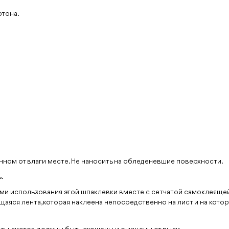
ртона.
нном от влаги месте. Не наносить на обледеневшие поверхности.
.
и использования этой шпаклевки вместе с сетчатой самоклеящейся
яся лента, которая наклеена непосредственно на лист и на котор