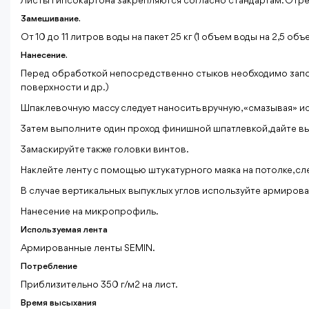
Листы гипсокартона закрепляются согласно стандартам. Отр
Замешивание.
От 10 до 11 литров воды на пакет 25 кг (1 объем воды на 2,5 об
Нанесение.
Перед обработкой непосредственно стыков необходимо заполн
поверхности и др.)
Шпаклевочную массу следует наносить вручную, «смазывая» ис
Затем выполните один проход финишной шпатлевкой, дайте вы
Замаскируйте также головки винтов.
Наклейте ленту с помощью штукатурного маяка на потолке, сле
В случае вертикальных выпуклых углов используйте армирова
Нанесение на микропрофиль.
Используемая лента
Армированные ленты SEMIN.
Потребление
Приблизительно 350 г/м2 на лист.
Время высыхания