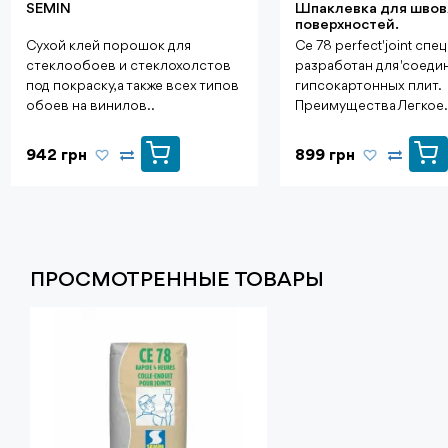
SEMIN
Шпаклевка для швов
поверхностей.
Сухой клей порошок для
Ce 78 perfect'joint спе
стеклообоев и стеклохолстов
разработан для 'соеди
под покраску, а также всех типов
гипсокартонных плит.
обоев на винилов..
Преимущества Легкое.
942 грн
899 грн
ПРОСМОТРЕННЫЕ ТОВАРЫ