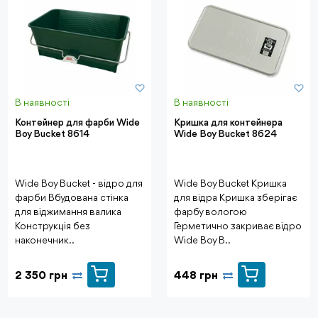
В наявності
В наявності
Контейнер для фарби Wide
Кришка для контейнера
Boy Bucket 8614
Wide Boy Bucket 8624
Wide Boy Bucket - відро для
Wide Boy Bucket Кришка
фарби Вбудована стінка
для відра Кришка зберігає
для віджимання валика
фарбу вологою
Конструкція без
Герметично закриває відро
наконечник..
Wide Boy B..
2 350 грн
448 грн