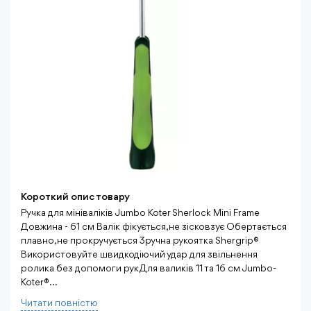
Короткий опис товару
Ручка для мініваліків Jumbo Koter Sherlock Mini Frame
Довжина - 61 см Валік фікується, не зісковзує Обертається
плавно, не прокручується Зручна рукоятка Shergrip®
Використовуйте швидкодіючий удар для звільнення
ролика без допомоги рук Для валиків 11 та 16 см Jumbo-
Koter® ...
Читати повнiстю