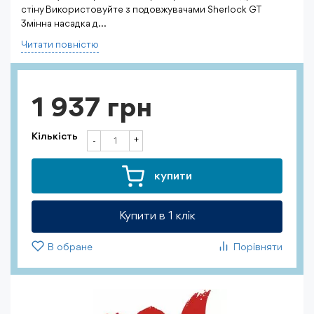
стіну Використовуйте з подовжувачами Sherlock GT
Змінна насадка д...
Читати повнiстю
1 937 грн
Кількість
+
-
купити
Купити в 1 клiк
В обране
Порівняти