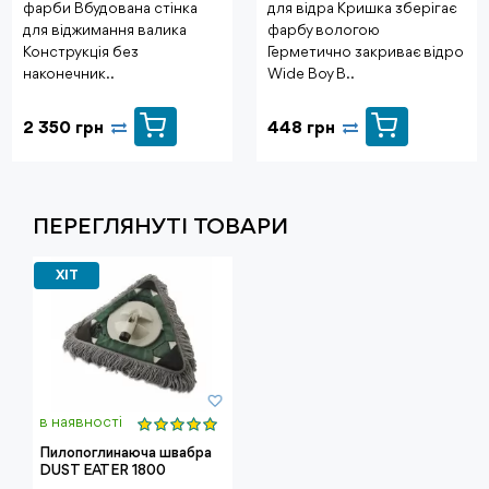
фарби Вбудована стінка
для відра Кришка зберігає
для віджимання валика
фарбу вологою
Конструкція без
Герметично закриває відро
наконечник..
Wide Boy B..
2 350 грн
448 грн
ПЕРЕГЛЯНУТI ТОВАРИ
ХІТ
в наявності
Пилопоглинаюча швабра
DUST EATER 1800