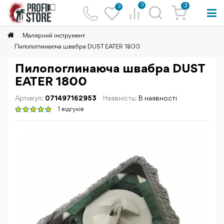
0
0
0
Малярний інструмент
Пилопоглинаюча швабра DUST EATER 1800
Пилопоглинаюча швабра DUST
EATER 1800
Артикул:
071497162953
Наявність:
В наявності
1 відгуків