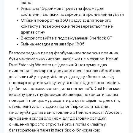
підлог
Унікальна 16-дюймова трикутна форма для
охоплення великих поверхонь та проникнення у кути
Стійкий поворот на 360 градусів; для повного
контакту з поверхнею, не перевертається та не
дряпає стіну
Використовуйте з подовжувачами Sherlock GT
Змінна насадка для швабри 1805
Безпосередньо перед фарбуванням поверхня повинна
бути максимально чистою.наскільки це можливо. Новий
Dust Eater від Wooster це ідеальний інструмент для
очищення гіпсокартону. пряжа зі спеціальною обробкою,
двічі вшитий у гнучку вінілову підкладку, збирає пил від
гіпсокартону, тирсу, павутину та шерсть домашніх тварин.
Де би пил приземляється, вона поглинає її. Dust Eater має
виразну трикутну форму, щоб швидко покривати великі
поверхні і при цьому доходити до кутів відмінно для стін,
стель, плінтусів і гладких підлог (паркет, плитка, вініл,
лінолеум). підстава виготовлено з Нейлон якості Wooster,
армований скловолокном, для довговічності. Для
очищення просто струсіть його, а потім складіть у
багаторазовий пакет із застібкою-блискавкою.