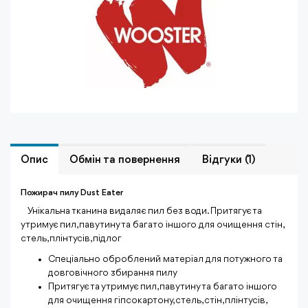
Опис
Обмiн та повернення
Відгуки (1)
Пожирач пилу Dust Eater
⠀Унікальна тканина видаляє пил без води. Притягує та
утримує пил, павутину та багато іншого для очищення стін,
стель, плінтусів, підлог
Спеціально оброблений матеріал для потужного та
довговічного збирання пилу
Притягує та утримує пил, павутину та багато іншого
для очищення гіпсокартону, стель, стін, плінтусів,