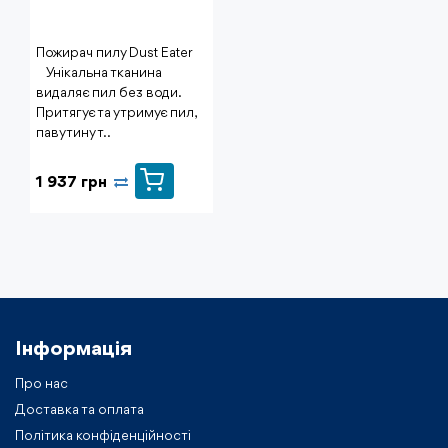
Пожирач пилу Dust Eater
⠀Унікальна тканина
видаляє пил без води.
Притягує та утримує пил,
павутину т..
1 937 грн
Інформація
Про нас
Доставка та оплата
Політика конфіденційності