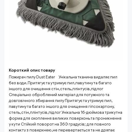
Короткий опис товару
Пожирач пилу Dust Eater ⠀Унікальна тканина видаляє пил
без води. Притягує та утримує пил, павутину та багато
іншого для очищення стін, стель, плінтусів, підлог
Спеціально оброблений матеріал для потужного та
довговічного збирання пилу Притягує та утримує пил,
павутину та багато іншого для очищення гіпсокартону,
стель, стін, плінтусів, підлог Унікальна 16-дюймова трикутна
форма для охоплення великих поверхонь та проникнення
у кути Стійкий поворот на 360 градусів; для повного
контакту з поверхнею, не перевертається та не дряпає