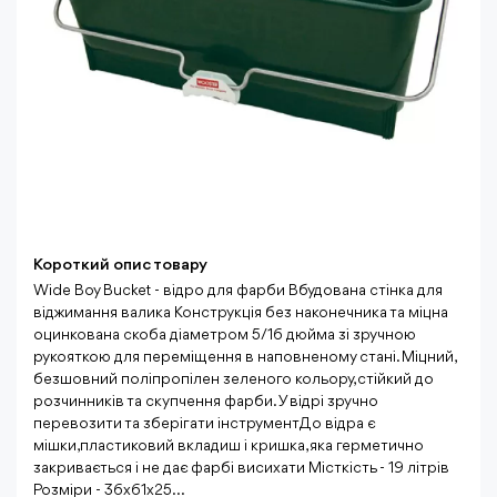
Короткий опис товару
Wide Boy Bucket - відро для фарби Вбудована стінка для
віджимання валика Конструкція без наконечника та міцна
оцинкована скоба діаметром 5/16 дюйма зі зручною
рукояткою для переміщення в наповненому стані. Міцний,
безшовний поліпропілен зеленого кольору, стійкий до
розчинників та скупчення фарби. У відрі зручно
перевозити та зберігати інструмент До відра є
мішки,пластиковий вкладиш і кришка, яка герметично
закривається і не дає фарбі висихати Місткість - 19 літрів
Розміри - 36х61х25...