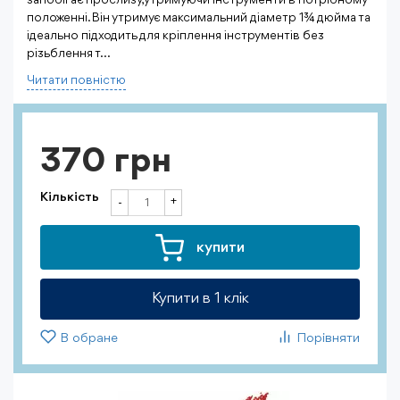
запобігає прослизу, утримуючи інструменти в потрібному
положенні. Він утримує максимальний діаметр 1¾ дюйма та
ідеально підходить для кріплення інструментів без
різьблення т...
Читати повнiстю
370 грн
Кількість
+
-
купити
Купити в 1 клiк
В обране
Порівняти