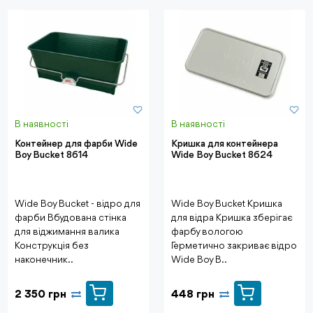
В наявності
В наявності
Контейнер для фарби Wide
Кришка для контейнера
Boy Bucket 8614
Wide Boy Bucket 8624
Wide Boy Bucket - відро для
Wide Boy Bucket Кришка
фарби Вбудована стінка
для відра Кришка зберігає
для віджимання валика
фарбу вологою
Конструкція без
Герметично закриває відро
наконечник..
Wide Boy B..
2 350 грн
448 грн