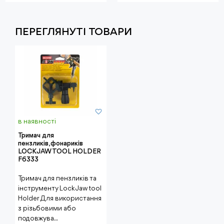
ПЕРЕГЛЯНУТI ТОВАРИ
в наявності
Тримач для
пензликів,фонариків
LOCK JAW TOOL HOLDER
F6333
Тримач для пензликів та
інструменту Lock Jaw tool
Holder Для використання
з різьбовими або
подовжува..