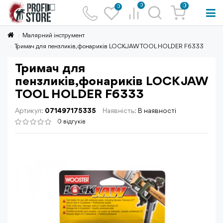
0
0
0
Малярний інструмент
Тримач для пензликів,фонариків LOCK JAW TOOL HOLDER F6333
Тримач для
пензликів,фонариків LOCK JAW
TOOL HOLDER F6333
Артикул:
071497175335
Наявність:
В наявності
0 відгуків