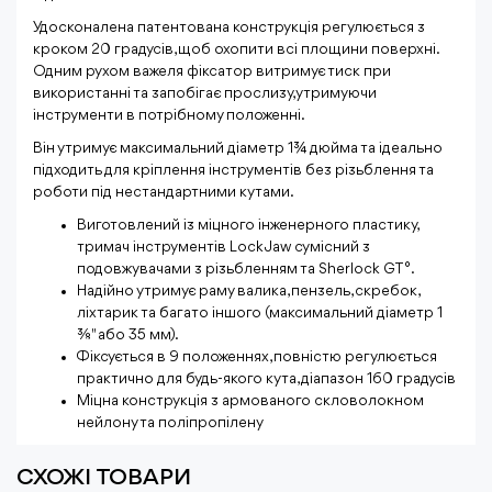
Удосконалена патентована конструкція регулюється з
кроком 20 градусів, щоб охопити всі площини поверхні.
Одним рухом важеля фіксатор витримує тиск при
використанні та запобігає прослизу, утримуючи
інструменти в потрібному положенні.
Він утримує максимальний діаметр 1¾ дюйма та ідеально
підходить для кріплення інструментів без різьблення та
роботи під нестандартними кутами.
Виготовлений із міцного інженерного пластику,
тримач інструментів Lock Jaw сумісний з
подовжувачами з різьбленням та Sherlock GT°.
Надійно утримує раму валика, пензель, скребок,
ліхтарик та багато іншого (максимальний діаметр 1
3⁄8" або 35 мм).
Фіксується в 9 положеннях, повністю регулюється
практично для будь-якого кута, діапазон 160 градусів
Міцна конструкція з армованого скловолокном
нейлону та поліпропілену
СХОЖІ ТОВАРИ