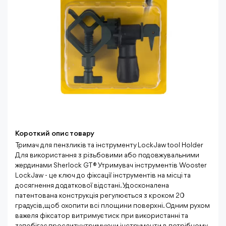
Короткий опис товару
Тримач для пензликів та інструменту Lock Jaw tool Holder
Для використання з різьбовими або подовжувальними
жердинами Sherlock GT® Утримувач інструментів Wooster
Lock Jaw - це ключ до фіксації інструментів на місці та
досягнення додаткової відстані. Удосконалена
патентована конструкція регулюється з кроком 20
градусів, щоб охопити всі площини поверхні. Одним рухом
важеля фіксатор витримує тиск при використанні та