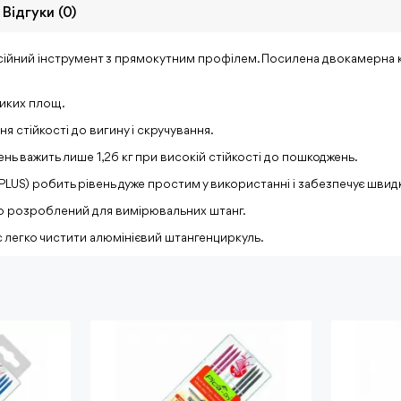
Відгуки (0)
ійний інструмент з прямокутним профілем. Посилена двокамерна к
ликих площ.
 стійкості до вигину і скручування.
вень важить лише 1,26 кг при високій стійкості до пошкоджень.
PLUS) робить рівень дуже простим у використанні і забезпечує швид
но розроблений для вимірювальних штанг.
 легко чистити алюмінієвий штангенциркуль.