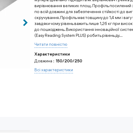
вирівнювання великих площ. Профіль посилений
по всій довжині для забезпечення стійкості до виг
скручування. Профіль має товщину до 1,4 мм і вагу 0
завдяки чому рівень важить лише 1,26 кг при високі
до пошкоджень. Використання інноваційної систе
(Easy Reading System PLUS) робить рівень ду...
Читати повнiстю
Характеристики
Довжина :
150/200/250
Всi характеристики