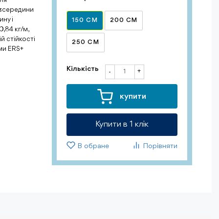
 зсередини
ину і
150 СМ
200 СМ
,84 кг/м,
й стійкості
250 СМ
ми ERS+
Кількість
+
-
купити
Купити в 1 клiк
В обране
Порівняти