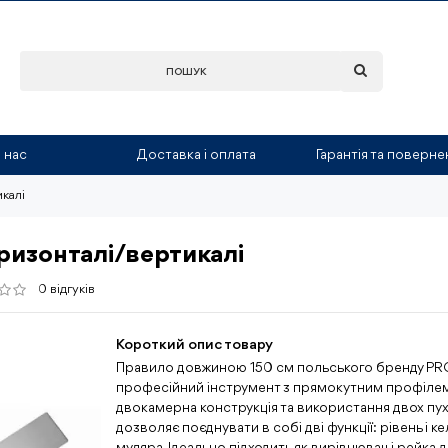
 нас
Доставка і оплата
Гарантія та поверне
икалі
ризонталі/вертикалі
0 відгуків
Короткий опис товару
Правило довжиною 150 см польського бренду PRO
професійний інструмент з прямокутним профіле
двокамерна конструкція та використання двох пу
дозволяє поєднувати в собі дві функції: рівень і к
муляра. Ідеально підходить як вирівнювач і рейка 