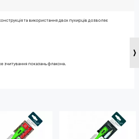
онструкція та використання двох пухирців дозволяє
ке зчитування показань флакона.