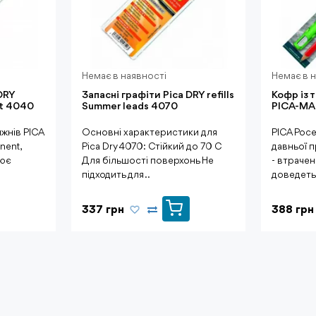
Немає в наявності
Немає в 
DRY
Запасні графіти Pica DRY refills
Кофр із 
set 4040
Summer leads 4070
PICA-MA
жнів PICA
Основні характеристики для
PICA Poce
nent,
Pica Dry 4070: Стійкий до 70 C
давньої 
лює
Для більшості поверхонь Не
- втрачен
підходить для ..
доведетьс
337 грн
388 грн