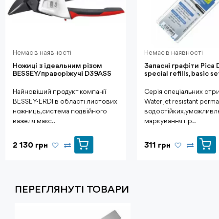
Немає в наявності
Немає в наявності
Ножиці з ідеальним різом
Запасні графіти Pica 
BESSEY/праворіжучі D39ASS
special refills, basic 
Найновіший продукт компанії
Серія спеціальних стри
BESSEY-ERDI в області листових
Water jet resistant perma
ножниць, система подвійного
водостійких, уможлив
важеля макс..
маркування пр..
2 130 грн
311 грн
ПЕРЕГЛЯНУТI ТОВАРИ