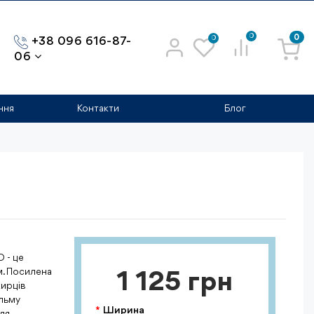
0
0
0
+38 096 616-87-
06
ння
Контакти
Блог
 - це
м. Посилена
1 125 грн
хирців
ельму
Ширина
для