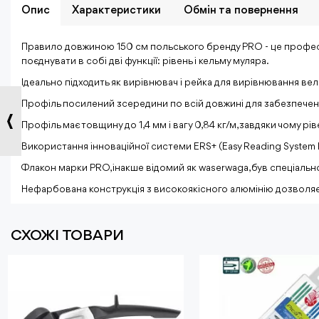
Опис
Характеристики
Обмiн та повернення
Правило довжиною 150 см польського бренду PRO - це профес
поєднувати в собі дві функції: рівень і кельму муляра.
Ідеально підходить як вирівнювач і рейка для вирівнювання ве
Профіль посилений зсередини по всій довжині для забезпечення
Профіль має товщину до 1,4 мм і вагу 0,84 кг/м, завдяки чому рі
Використання інноваційної системи ERS+ (Easy Reading System 
Флакон марки PRO, інакше відомий як waserwaga, був спеціаль
Нефарбована конструкція з високоякісного алюмінію дозволяє
СХОЖІ ТОВАРИ