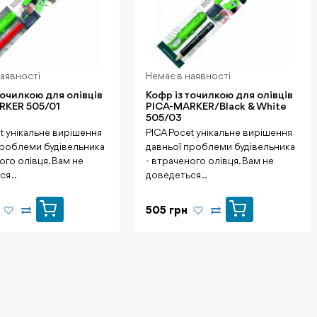
наявності
Немає в наявності
точилкою для олівців
Кофр із точилкою для олівців
RKER 505/01
PICA-MARKER/Black & White
505/03
t унікальне вирішення
PICA Pocet унікальне вирішення
проблеми будівельника
давньої проблеми будівельника
ого олівця. Вам не
- втраченого олівця. Вам не
я ..
доведеться ..
505 грн