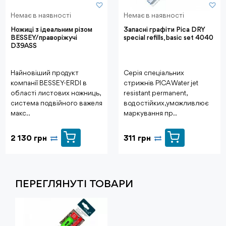
Немає в наявності
Немає в наявності
Ножиці з ідеальним різом
Запасні графіти Pica DRY
BESSEY/праворіжучі
special refills, basic set 4040
D39ASS
Найновіший продукт
Серія спеціальних
компанії BESSEY-ERDI в
стрижнів PICA Water jet
області листових ножниць,
resistant permanent,
система подвійного важеля
водостійких, уможливлює
макс..
маркування пр..
2 130 грн
311 грн
ПЕРЕГЛЯНУТI ТОВАРИ