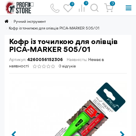
0
0
0
Ручний інструмент
Кофр із точилкою для олівців PICA-MARKER 505/01
Кофр із точилкою для олівців
PICA-MARKER 505/01
Артикул:
4260056152306
Наявність:
Немає в
наявності
0 відгуків