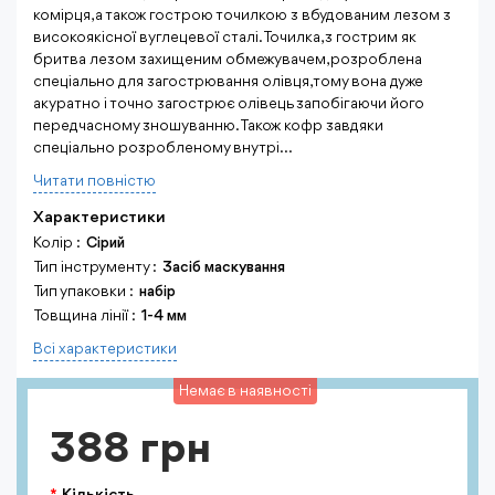
комірця, а також гострою точилкою з вбудованим лезом з
високоякісної вуглецевої сталі. Точилка, з гострим як
бритва лезом захищеним обмежувачем, розроблена
спеціально для загострювання олівця, тому вона дуже
акуратно і точно загострює олівець запобігаючи його
передчасному зношуванню. Також кофр завдяки
спеціально розробленому внутрі...
Читати повнiстю
Характеристики
Колір :
Сірий
Тип інструменту :
Засіб маскування
Тип упаковки :
набір
Товщина лінії :
1-4 мм
Всi характеристики
Немає в наявності
388 грн