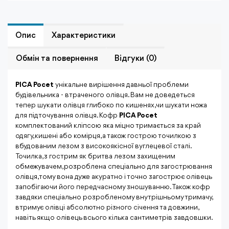
Опис
Характеристики
Обмiн та повернення
Відгуки (0)
PICA Pocet
унікальне вирішення давньої проблеми
будівельника - втраченого олівця. Вам не доведеться
тепер шукати олівця глибоко по кишенях, чи шукати ножа
для підточування олівця. Кофр
PICA Pocet
комплектований кліпсою яка міцно тримається за край
одягу, кишені або комірця, а також гострою точилкою з
вбудованим лезом з високоякісної вуглецевої сталі.
Точилка, з гострим як бритва лезом захищеним
обмежувачем, розроблена спеціально для загострювання
олівця, тому вона дуже акуратно і точно загострює олівець
запобігаючи його передчасному зношуванню. Також кофр
завдяки спеціально розробленому внутрішньому тримачу,
втримує олівці абсолютно різного січення та довжини,
навіть якщо олівець всього кілька сантиметрів завдовшки.