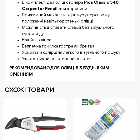
В комплекті два оліці столяра
Pica Classic 540
Carpenter Pencil
, для деревини
Прижимний механізм втримує у верхньому
положенні навіть коротенькі олівці
Можливість діставати олівця без візуального
супроводу
Надійна кліпса
Безпечна точилка гостра як бритва
Яскравий колір, для легкого візуального пошуку
Ударостійкий еластичний пластик
РЕКОМЕНДОВАНО ДЛЯ ОЛІВЦІВ З БУДЬ-ЯКИМ
СІЧЕННЯМ
СХОЖІ ТОВАРИ