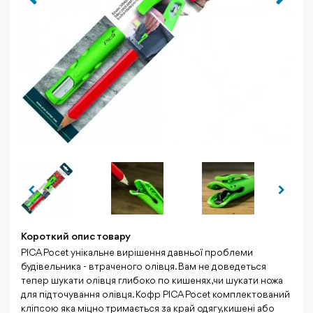
Короткий опис товару
PICA Pocet унікальне вирішення давньої проблеми
будівельника - втраченого олівця. Вам не доведеться
тепер шукати олівця глибоко по кишенях, чи шукати ножа
для підточування олівця. Кофр PICA Pocet комплектований
кліпсою яка міцно тримається за край одягу, кишені або