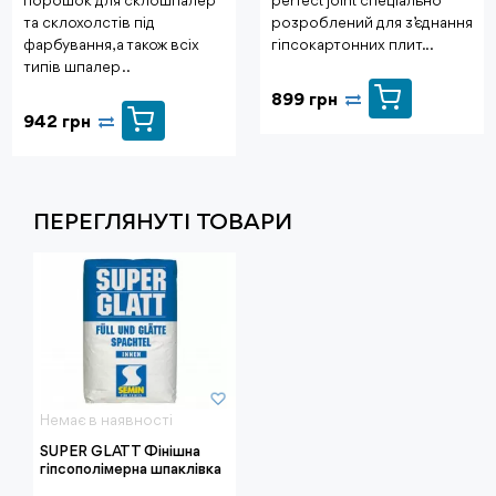
порошок для склошпалер
perfect'joint спеціально
та склохолстів під
розроблений для з’єднання
фарбування, а також всіх
гіпсокартонних плит. ..
типів шпалер ..
899 грн
942 грн
ПЕРЕГЛЯНУТI ТОВАРИ
Немає в наявності
SUPER GLATT Фінішна
гіпсополімерна шпаклівка