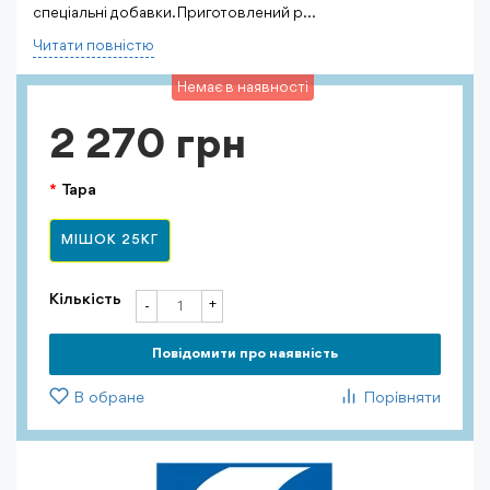
спеціальні добавки. Приготовлений р...
Читати повнiстю
Немає в наявності
2 270 грн
Тара
МІШОК 25КГ
Кількість
+
-
Повiдомити про наявність
В обране
Порівняти