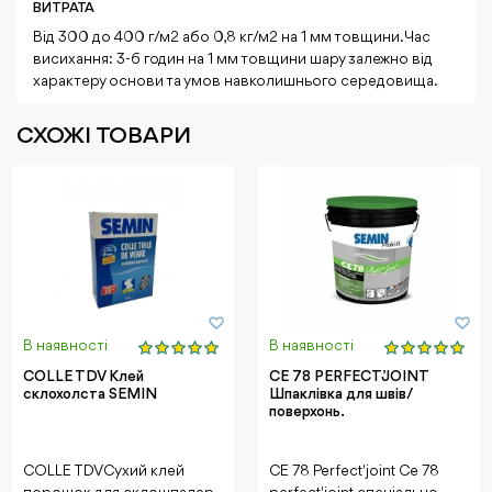
ВИТРАТА
Від 300 до 400 г/м2 або 0,8 кг/м2 на 1 мм товщини. Час
висихання: 3-6 годин на 1 мм товщини шару залежно від
характеру основи та умов навколишнього середовища.
СХОЖІ ТОВАРИ
В наявності
В наявності
COLLE TDV Клей
CE 78 PERFECT’JOINT
склохолста SEMIN
Шпаклівка для швів/
поверхонь.
COLLE TDVСухий клей
CE 78 Perfect'joint Ce 78