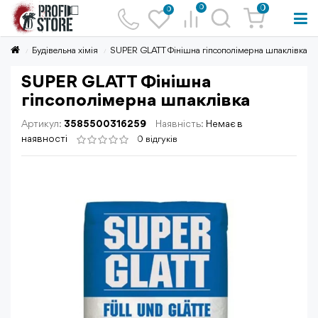
0
0
0
Будівельна хімія
SUPER GLATT Фінішна гіпсополімерна шпаклівка
SUPER GLATT Фінішна
гіпсополімерна шпаклівка
Артикул:
3585500316259
Наявність:
Немає в
наявності
0 відгуків