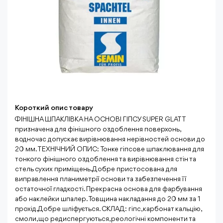
Короткий опис товару
ФІНІШНА ШПАКЛІВКА НА ОСНОВІ ГІПСУ SUPER GLATT
призначена для фінішного оздоблення поверхонь,
водночас допускає вирівнювання нерівностей основи до
20 мм. ТЕХНІЧНИЙ ОПИС: Тонке гіпсове шпаклювання для
тонкого фінішного оздоблення та вирівнювання стін та
стель сухих приміщень. Добре пристосована для
виправлення планиметрії основи та забезпечення її
остаточної гладкості. Прекрасна основа для фарбування
або наклейки шпалер. Товщина накладання до 20 мм за 1
прохід. Добре шліфується. СКЛАД: гіпс, карбонат кальцію,
смоли, що редиспергуються, реологічні компоненти та