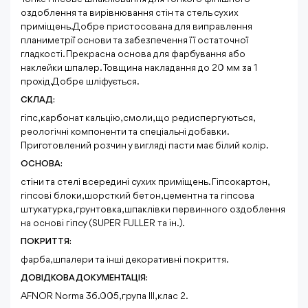
оздоблення та вирівнювання стін та стель сухих
приміщень. Добре пристосована для виправлення
планиметрії основи та забезпечення її остаточної
гладкості. Прекрасна основа для фарбування або
наклейки шпалер. Товщина накладання до 20 мм за 1
прохід. Добре шліфується.
СКЛАД:
гіпс, карбонат кальцію, смоли, що редиспергуються,
реологічні компоненти та спеціальні добавки.
Приготовлений розчин у вигляді пасти має білий колір.
ОСНОВА:
стіни та стелі всередині сухих приміщень. Гіпсокартон,
гіпсові блоки, шорсткий бетон, цементна та гіпсова
штукатурка, грунтовка, шпаклівки первинного оздоблення
на основі гіпсу (SUPER FULLER та ін.).
ПОКРИТТЯ:
фарба, шпалери та інші декоративні покриття.
ДОВІДКОВА ДОКУМЕНТАЦІЯ:
AFNOR Norma 36.005, група III, клас 2.