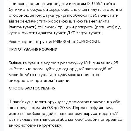
Поверхня повинна відповідати вимогам DTU 59.1, тобто
бути чистою, сухою, твердою, вільною від пилу та сторонніх
сторонок. Бетон, штукатурку, гіпсоблоки треба очистити
від зерен, зачистити жорсткою щіткою та знепилити
(загрунтувати). Усі існуючі тріщини розкрити (розшити) під
кутом, очистити, загрунтувати. ДКП заґрунтувати.
Рекомендовані ґрунти: PRIM-SM та DURCIFOND.
ПРИГОТУВАННЯ РОЗЧИНУ
Змішайте суміш із водою з розрахунку 10-11 л на мішок 25
кг. Ретельно розмішуйте до однорідної пастоподібної
маси. Готуйте таку кількість, яку можна повністю
використати протягом 1 години.
СПОСІБ ЗАСТОСУВАННЯ
Шпаклівку наносять вручну за допомогою прасування або
шпателя, шаром від 0,3 до 20 мм. Перед шліфуванням,
якщо це необхідно, дайте нанесеному шару затвердіти. У
разі накладання глянсової або матової фарби попередньо
використовуйте ґрунтовку.