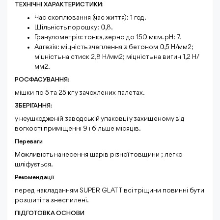
ТЕХНІЧНІ ХАРАКТЕРИСТИКИ:
Час схоплювання (час життя): 1 год.
Щільність порошку: 0,8.
Гранулометрія: тонка, зерно до 150 мкм. рН: 7.
Адгезія: міцність зчеплення з бетоном 0,5 Н/мм2;
міцність на стиск 2,8 Н/мм2; міцність на вигин 1,2 Н/
мм2.
РОСФАСУВАННЯ:
мішки по 5 та 25 кг у зачохлених палетах.
ЗБЕРІГАННЯ:
у неушкодженій заводській упаковці у захищеному від
вогкості приміщенні 9 і більше місяців.
Переваги
Можливість нанесення шарів різної товщини ; легко
шліфується.
Рекомендації
перед накладанням SUPER GLATT всі тріщини повинні бути
розшиті та знеспилені.
ПІДГОТОВКА ОСНОВИ