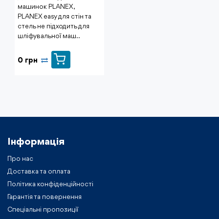
машинок PLANEX,
PLANEX easy для стін та
стель не підходить для
шліфувальної маш..
0 грн
Інформація
Про нас
Доставка та оплата
Політика конфіденційності
Гарантія та повернення
Спеціальні пропозиції