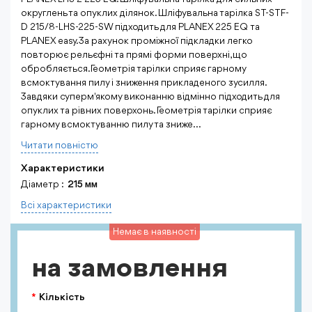
округлень та опуклих ділянок. Шліфувальна тарілка ST-STF-
D 215/8-LHS-225-SW підходить для PLANEX 225 EQ та
PLANEX easy.За рахунок проміжної підкладки легко
повторює рельєфні та прямі форми поверхні, що
обробляється.Геометрія тарілки сприяє гарному
всмоктування пилу і зниження прикладеного зусилля.
Завдяки суперм'якому виконанню відмінно підходить для
опуклих та рівних поверхонь. Геометрія тарілки сприяє
гарному всмоктуванню пилу та зниже...
Читати повнiстю
Характеристики
Діаметр :
215 мм
Всi характеристики
Немає в наявності
на замовлення
Кількість