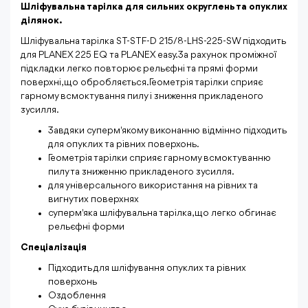
Шліфувальна тарілка для сильних округлень та опуклих
ділянок.
Шліфувальна тарілка ST-STF-D 215/8-LHS-225-SW підходить
для PLANEX 225 EQ та PLANEX easy.За рахунок проміжної
підкладки легко повторює рельєфні та прямі форми
поверхні, що обробляється.Геометрія тарілки сприяє
гарному всмоктування пилу і зниження прикладеного
зусилля.
Завдяки суперм'якому виконанню відмінно підходить
для опуклих та рівних поверхонь.
Геометрія тарілки сприяє гарному всмоктуванню
пилу та зниженню прикладеного зусилля.
для універсального використання на рівних та
вигнутих поверхнях
суперм'яка шліфувальна тарілка, що легко обгинає
рельєфні форми
Спеціалізація
Підходить для шліфування опуклих та рівних
поверхонь
Оздоблення