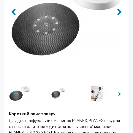
Короткий опис товару
Для для шліфувальних машинок PLANEX, PLANEX easy для
стін та стель не підходить для шліфувальної машинки
PLANEX LHS 2 225 EQ. Шліфувальна тарілка для сильних