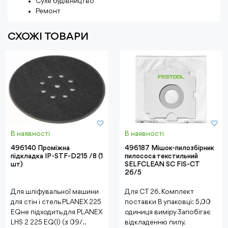
Сухе будівництво
Ремонт
СХОЖІ ТОВАРИ
В наявності
В наявності
496140 Проміжна
496187 Мішок-пилозбірник
підкладка IP-STF-D215 /8 (1
пилососа текстильний
шт)
SELFCLEAN SC FIS-CT
26/5
Для шліфувальної машини
Для CT 26. Комплект
для стін і стель PLANEX 225
поставки В упаковці: 5,00
EQне підходить для PLANEX
одиниця виміру Запобігає
LHS 2 225 EQ(I) (з 09/..
відкладенню пилу.