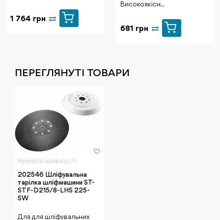
Високоякісн..
1 764 грн
681 грн
ПЕРЕГЛЯНУТI ТОВАРИ
Немає в наявності
202546 Шліфувальна
тарілка шліфмашини ST-
STF-D215/8-LHS 225-
SW
Для для шліфувальних