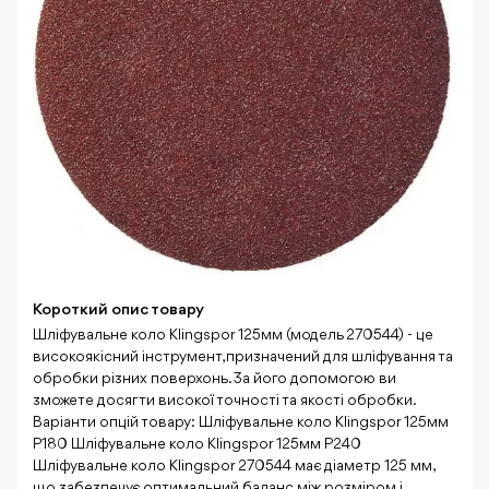
Короткий опис товару
Шліфувальне коло Klingspor 125мм (модель 270544) - це
високоякісний інструмент, призначений для шліфування та
обробки різних поверхонь. За його допомогою ви
зможете досягти високої точності та якості обробки.
Варіанти опцій товару: Шліфувальне коло Klingspor 125мм
P180 Шліфувальне коло Klingspor 125мм P240
Шліфувальне коло Klingspor 270544 має діаметр 125 мм,
що забезпечує оптимальний баланс між розміром і