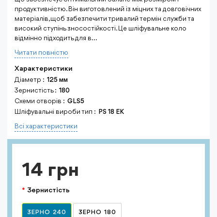
продуктивністю. Він виготовлений із міцних та довговічних
матеріалів, щоб забезпечити тривалий термін служби та
високий ступінь зносостійкості. Це шліфувальне коло
відмінно підходить для в...
Читати повнiстю
Характеристики
Діаметр :
125 мм
Зернистість :
180
Схеми отворів :
GLS5
Шліфувальні вироби тип :
PS 18 EK
Всi характеристики
14 грн
Зернистість
ЗЕРНО 240
ЗЕРНО 180