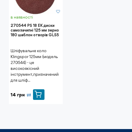
в наявності
270544 PS 18 ЕК диски
самозачипні 125 мм зерно
180 шаблон отворів GLS5
Шліфувальне коло
Klingspor 125мм (модель
270544) - це
високоякісний
інструмент, призначений
для шліф..
14 грн