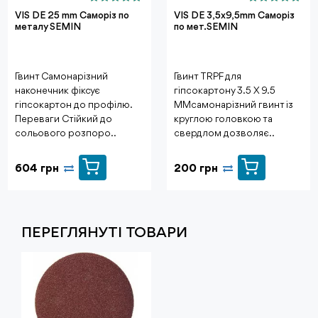
VIS DE 25 mm Саморіз по
VIS DE 3,5х9,5mm Саморіз
металу SEMIN
по мет.SEMIN
Гвинт Самонарізний
Гвинт TRPF для
наконечник фіксує
гіпсокартону 3.5 X 9.5
гіпсокартон до профілю.
MMсамонарізний гвинт із
Переваги Стійкий до
круглою головкою та
сольового розпоро..
свердлом дозволяє ..
604 грн
200 грн
ПЕРЕГЛЯНУТI ТОВАРИ