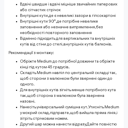
Вдвічі швидше і вдвічі міцніше звичайних паперових
або сітчастих стрічок
Внутрішні кути, де є невеликі зазори в гіпсокартоні
Внутрішні кути 90°, де потрібне невелике
заповнення або незначне випрямлення, без
необхідності повторного заповнення
Відмінно підходить для вертикальних та внутрішніх
кутів від стіни до стелі, внутрішніх кутів балконів.
Рекомендації з монтажу:
Обріжте Medium до потрібної довжини та обріжте
кінці під кутом 45 градусів.
Складіть Medium навпіл по центральній складці так,
щоб сторони з малюнком були звернені один до
одного.
Для внутрішніх кутів зігніть менше потрібного кута
так, щоб сторона з малюнком була звернена
назовні.
Нанесіть універсальний сумішна кут. Утисніть Medium
у мокрий склад, підправте, щоб вийшла пряма лінія, і
зітріть стрічковим ножем.
Другий шар можна нанести відразу. Дайте повністю