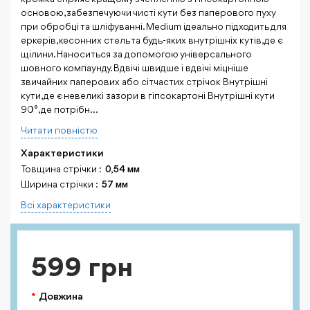
основою, забезпечуючи чисті кути без паперового пуху
при обробці та шліфуванні. Medium ідеально підходить для
еркерів, кесонних стель та будь-яких внутрішніх кутів, де є
щілини. Наноситься за допомогою універсального
шовного компаунду. Вдвічі швидше і вдвічі міцніше
звичайних паперових або сітчастих стрічок Внутрішні
кути, де є невеликі зазори в гіпсокартоні Внутрішні кути
90°, де потрібн...
Читати повнiстю
Характеристики
Товщина стрічки :
0,54 мм
Ширина стрічки :
57 мм
Всi характеристики
599 грн
Довжина