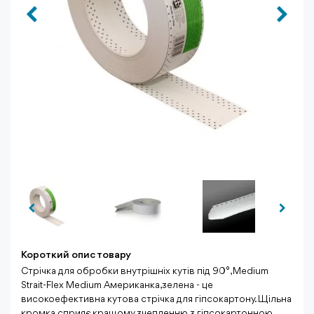
Короткий опис товару
Стрічка для обробки внутрішніх кутів під 90°, Medium
Strait-Flex Medium Американка,зелена - це
високоефективна кутова стрічка для гіпсокартону. Щільна
кромка сприяє кращому зчепленню з гіпсокартонною