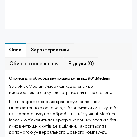
Опис
Характеристики
Обмiн та повернення
Відгуки (0)
Стрічка для обробки внутрішніх кутів під 90°, Medium
Strait-Flex Medium Американка,зелена - це
високоефективна кутова стрічка для гіпсокартону.
Щільна кромка сприяє кращому зчепленню з
гіпсокартонною основою, забезпечуючи чисті кути без
паперового пуху при обробці та шліфуванні. Medium
ідеально підходить для еркерів, кесонних стель та будь-
яких внутрішніх кутів, де є щілини. Наноситься за
допомогою універсального шовного компаунду.