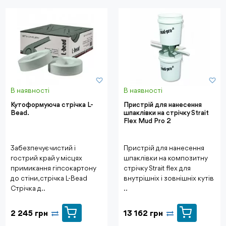
В наявності
В наявності
Кутоформуюча стрічка L-
Пристрій для нанесення
Bead.
шпаклівки на стрічку Strait
Flex Mud Pro 2
Забезпечує чистий і
Пристрій для нанесення
гострий край у місцях
шпаклівки на композитну
примикання гіпсокартону
стрічку Strait flex для
до стіни, стрічка L-Bead
внутрішніх і зовнішніх кутів
Стрічка д..
..
2 245 грн
13 162 грн