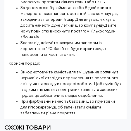
висохнути протягом кількох годин або на ніч.
За допомогою 6-дюймового або 8-дюймового
малярного ножа нанесіть останній шар компаунда,
заходячи за попередній шар. Для внутрішніх кутів
досить нанести дуже легкий шар компаунду. Дайте
йому повністю висохнути протягом кількох годин
або на ніч.
Злегка відшліфуйте наждачним папером із
зернистістю 120. Засіб не буде ворситися, як
паперові чи сітчасті стрічки.
Корисні поради:
Використовуйте ємність для змішування розчину з
нержавіючої сталі для перенесення та повторного
змішування складу в процесі роботи. Щоб сумішбув
гладким і не містив повітряних кишень та засохлих
грудок, це забезпечить гладке оздоблення.
При фарбуванні нанесіть базовий шар грунтовки
для гіпсокартону, щоб запечатати сумішта
забезпечити рівне покриття.
СХОЖІ ТОВАРИ