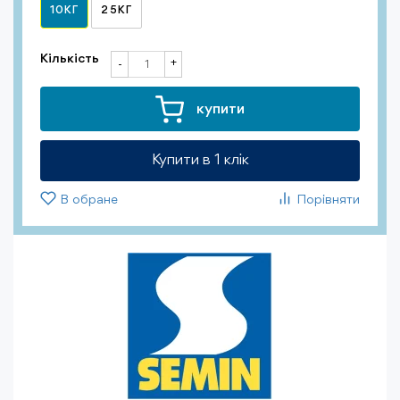
10КГ
25КГ
Кількість
+
-
купити
Купити в 1 клiк
В обране
Порівняти