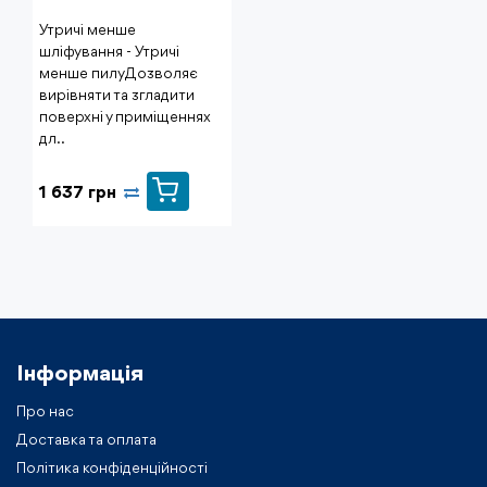
Утричі менше
шліфування - Утричі
менше пилу Дозволяє
вирівняти та згладити
поверхні у приміщеннях
дл..
1 637 грн
Інформація
Про нас
Доставка та оплата
Політика конфіденційності