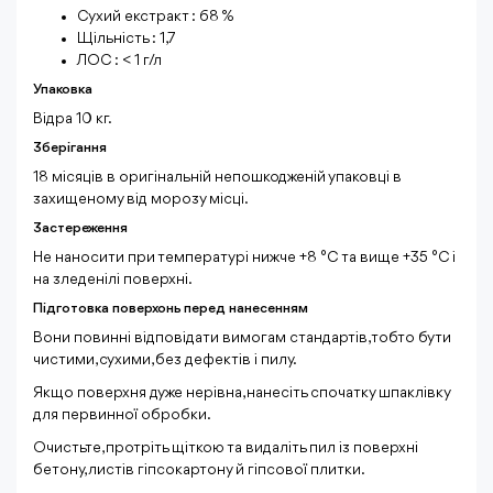
Сухий екстракт : 68 %
Щільність : 1,7
ЛОС : < 1 г/л
Упаковка
Відра 10 кг.
Зберігання
18 місяців в оригінальній непошкодженій упаковці в
захищеному від морозу місці.
Застереження
Не наносити при температурі нижче +8 °C та вище +35 °C і
на зледенілі поверхні.
Підготовка поверхонь перед нанесенням
Вони повинні відповідати вимогам стандартів, тобто бути
чистими, сухими, без дефектів і пилу.
Якщо поверхня дуже нерівна, нанесіть спочатку шпаклівку
для первинної обробки.
Очистьте, протріть щіткою та видаліть пил із поверхні
бетону, листів гіпсокартону й гіпсової плитки.