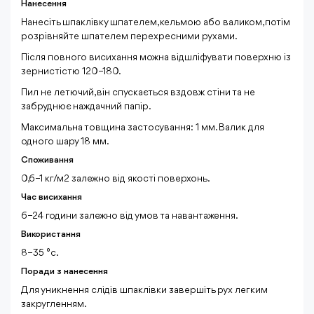
Нанесення
Нанесіть шпаклівку шпателем, кельмою або валиком, потім
розрівняйте шпателем перехресними рухами.
Після повного висихання можна відшліфувати поверхню із
зернистістю 120–180.
Пил не летючий, він спускається вздовж стіни та не
забруднює наждачний папір.
Максимальна товщина застосування: 1 мм. Валик для
одного шару 18 мм.
Споживання
0,6–1 кг/м
2
залежно від якості поверхонь.
Час висихання
6–24 години залежно від умов та навантаження.
Використання
8–35 °c.
Поради з нанесення
Для уникнення слідів шпаклівки завершіть рух легким
закругленням.