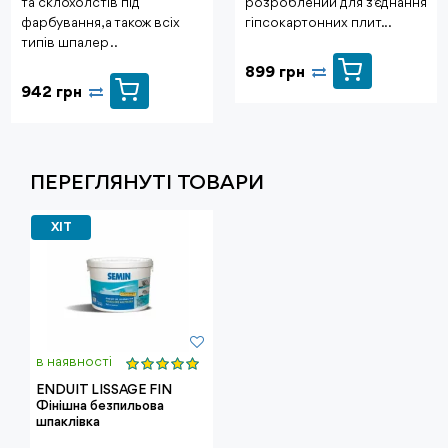
та склохолстів під
розроблений для з’єднання
фарбування, а також всіх
гіпсокартонних плит. ..
типів шпалер ..
899 грн
942 грн
ПЕРЕГЛЯНУТI ТОВАРИ
ХІТ
в наявності
ENDUIT LISSAGE FIN
Фінішна безпильова
шпаклівка