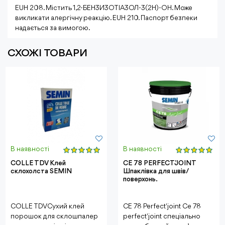
EUH 208. Містить 1,2-БЕНЗИЗОТІАЗОЛ-3(2H)-ОН. Може
викликати алергічну реакцію. EUH 210. Паспорт безпеки
надається за вимогою.
СХОЖІ ТОВАРИ
В наявності
В наявності
COLLE TDV Клей
CE 78 PERFECT’JOINT
склохолста SEMIN
Шпаклівка для швів/
поверхонь.
COLLE TDVСухий клей
CE 78 Perfect'joint Ce 78
порошок для склошпалер
perfect'joint спеціально