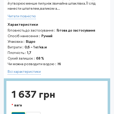
й утворює менше пилу, ніж звичайна шпаклівка. Її слід
нанести шпателем, валиком а...
Читати повнiстю
Характеристики
Готовність до застосування :
Готова до застосування
Спосіб нанесення :
Ручний
Упаковка :
Відро
Витрати :
0,6 – 1 кг/кв.м
Плотність :
1,7
Сухий залишок :
68 %
Чи можна розводити водою :
Ні
Всi характеристики
1 637 грн
вага