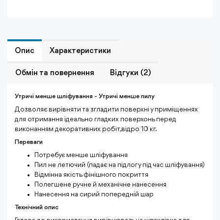
Опис
Характеристики
Обмiн та повернення
Відгуки (2)
Утричі менше шліфування - Утричі менше пилу
Дозволяє вирівняти та згладити поверхні у приміщеннях
для отримання ідеально гладких поверхонь перед
виконанням декоративних робіт,відро 10 кг.
Переваги
Потребує менше шліфування
Пил не летючий (падає на підлогу під час шліфування)
Відмінна якість фінішного покриття
Полегшене ручне й механічне нанесення
Нанесення на сирий попередній шар
Технічний опис