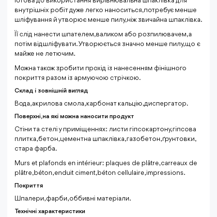
Готова до використання вирівнювальна шпаклівка для
внутрішніх робіт дуже легко наноситься, потребує менше
шліфування й утворює менше пилу, ніж звичайна шпаклівка.
Її слід нанести шпателем, валиком або розпилювачем, а
потім відшліфувати. Утворюється значно менше пилу, що є
майже не летючим.
Можна також зробити прохід із нанесенням фінішного
покриття разом із армуючою стрічкою.
Склад і зовнішній вигляд
Вода, акрилова смола, карбонат кальцію, диспергатор.
Поверхні, на які можна наносити продукт
Стіни та стелі у приміщеннях: листи гіпсокартону, гіпсова
плитка, бетон, цементна шпаклівка, газобетон, ґрунтовки,
стара фарба.
Murs et plafonds en intérieur: plaques de plâtre, carreaux de
plâtre, béton, enduit ciment, béton cellulaire, impressions.
Покриття
Шпалери, фарби, оббивні матеріали.
Технічні характеристики