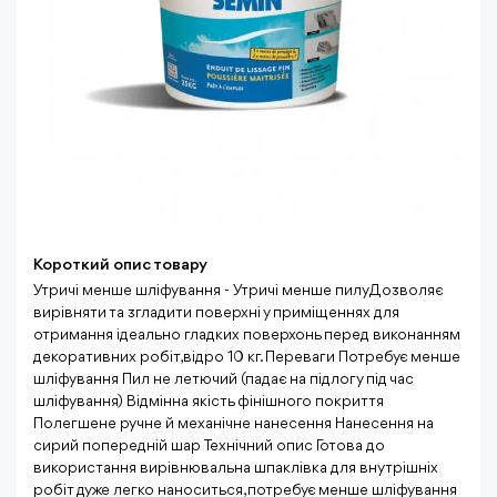
Короткий опис товару
Утричі менше шліфування - Утричі менше пилу Дозволяє
вирівняти та згладити поверхні у приміщеннях для
отримання ідеально гладких поверхонь перед виконанням
декоративних робіт,відро 10 кг. Переваги Потребує менше
шліфування Пил не летючий (падає на підлогу під час
шліфування) Відмінна якість фінішного покриття
Полегшене ручне й механічне нанесення Нанесення на
сирий попередній шар Технічний опис Готова до
використання вирівнювальна шпаклівка для внутрішніх
робіт дуже легко наноситься, потребує менше шліфування