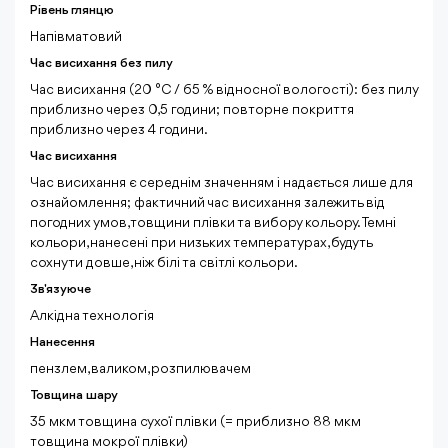
Рівень глянцю
Напівматовий
Час висихання без пилу
Час висихання (20 °C / 65 % відносної вологості): без пилу
приблизно через 0,5 години; повторне покриття
приблизно через 4 години.
Час висихання
Час висихання є середнім значенням і надається лише для
ознайомлення; фактичний час висихання залежить від
погодних умов, товщини плівки та вибору кольору. Темні
кольори, нанесені при низьких температурах, будуть
сохнути довше, ніж білі та світлі кольори.
Зв'язуюче
Алкідна технологія
Нанесення
пензлем, валиком, розпилювачем
Товщина шару
35 мкм товщина сухої плівки (= приблизно 88 мкм
товщина мокрої плівки)