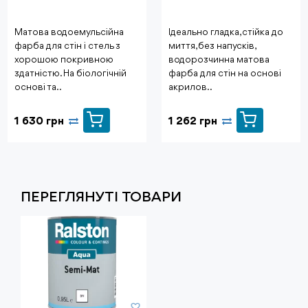
Матова водоемульсійна
Ідеально гладка, стійка до
фарба для стін і стель з
миття, без напусків,
хорошою покривною
водорозчинна матова
здатністю. На біологічній
фарба для стін на основі
основі та..
акрилов..
1 630 грн
1 262 грн
ПЕРЕГЛЯНУТI ТОВАРИ