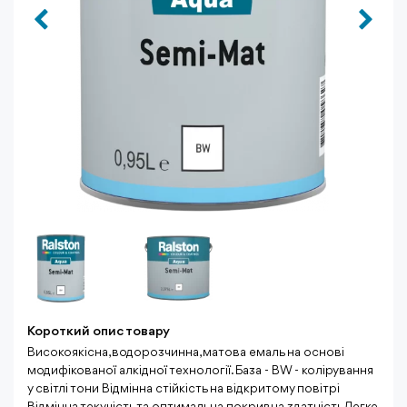
Короткий опис товару
Високоякісна, водорозчинна, матова емаль на основі
модифікованої алкідної технології. База - BW - колірування
у світлі тони Відмінна стійкість на відкритому повітрі