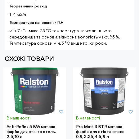
Теоретичний розхід
11,4 м2/л
Температура нанесення/ R.H.
мін. 7 °C - макс. 25 °C температура навколишнього
середовища та основи, відносна вологість макс. 85 %.
Температура основи мін. 3 °C вище точки роси.
СХОЖІ ТОВАРИ
В наявності
В наявності
Anti-Reflex 5 BW матова
Pro Matt 3 BTR матова
фарба для стін та стель.
фарба для стін та стель,
2.5, 10 л
0.9, 2.25, 4.5, 9 л