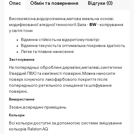
Опис
Обмiн та повернення
Відгуки (0)
Високоякісна, водорозчинна, матова емаль на основі
модифікованої алкідної технології. База -
BW
- колірування
у світлі тони
Відмінна стійкість на відкритому повітрі
Відмінна текучість та оптимальна покривна здатність
Легке та плавне нанесення
Застосування
На попередньо оброблені дерев'яні, металеві, синтетичні
(твердий ПВХ) та кам'янисті поверхні. Можна наносити
поверх існуючого лакофарбового покриття після
попереднього ретельного очищення та шліфування
поверхні.
Використання
Ззовні, всередині приміщень
Кольори
Всі кольори доступні за допомогою системи змішування
кольорів Ralston AQ