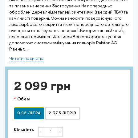
Відмінна текучість та оптимальна покривна здатність Легке
та плавне нанесення Застосування На попередньо
оброблені дерев'яні, металеві, синтетичні (твердий ПВХ) та
кам'янисті поверхні. Можна наносити поверх існуючого
лакофарбового покриття після попереднього ретельного
очищення та шліфування поверхні. Використання Ззовні,
всередині приміщень Кольори Всі кольори доступні за
допомогою системи змішування кольорів Ralston AQ
Рівень г...
Читати повнiстю
2 099 грн
Об'єм
0,95 ЛІТРА
2,375 ЛІТРІВ
Кількість
+
-