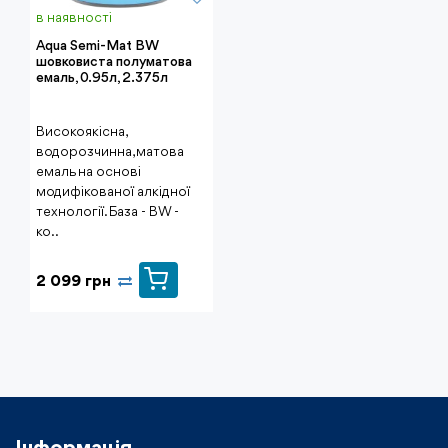
в наявності
Aqua Semi-Mat BW
шовковиста полуматова
емаль, 0.95л, 2.375л
Високоякісна,
водорозчинна, матова
емаль на основі
модифікованої алкідної
технології. База - BW -
ко..
2 099 грн