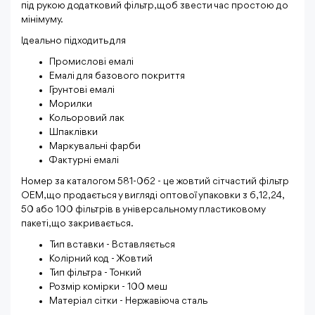
під рукою додатковий фільтр, щоб звести час простою до
мінімуму.
Ідеально підходить для
Промислові емалі
Емалі для базового покриття
Грунтові емалі
Морилки
Кольоровий лак
Шпаклівки
Маркувальні фарби
Фактурні емалі
Номер за каталогом 581-062 - це жовтий сітчастий фільтр
OEM, що продається у вигляді оптової упаковки з 6, 12, 24,
50 або 100 фільтрів в універсальному пластиковому
пакеті, що закривається.
Тип вставки - Вставляється
Колірний код - Жовтий
Тип фільтра - Тонкий
Розмір комірки - 100 меш
Матеріал сітки - Нержавіюча сталь