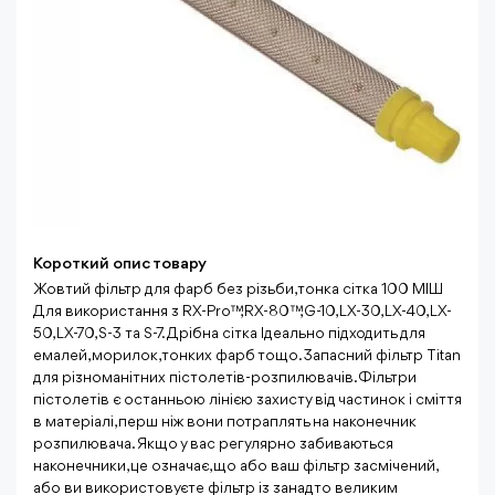
Короткий опис товару
Жовтий фільтр для фарб без різьби, тонка сітка 100 МІШ
Для використання з RX-Pro™, RX-80™, G-10, LX-30, LX-40, LX-
50, LX-70, S-3 та S-7. Дрібна сітка Ідеально підходить для
емалей, морилок, тонких фарб тощо. Запасний фільтр Titan
для різноманітних пістолетів-розпилювачів. Фільтри
пістолетів є останньою лінією захисту від частинок і сміття
в матеріалі, перш ніж вони потраплять на наконечник
розпилювача. Якщо у вас регулярно забиваються
наконечники, це означає, що або ваш фільтр засмічений,
або ви використовуєте фільтр із занадто великим