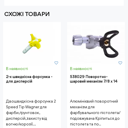
СХОЖІ ТОВАРИ
В наявності
В наявності
2-х швидкісна форсунка -
538029 Поворотно-
для дисперсій
шаровий механізм 7/8 х 14
Двошвидкісна форсунка 2
Алюмінієвий поворотний
Speed Tip Wagner для
механізм для
фарби, ґрунтовок,
фарбувального пістолета/
дисперсій, захисту від
подовжувача Кріпиться до
вогню/корозії...
пістолета та по..