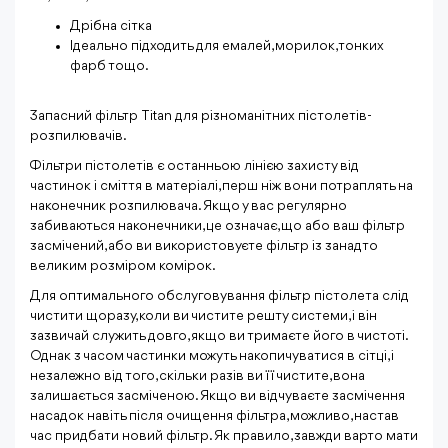
Дрібна сітка
Ідеально підходить для емалей, морилок, тонких
фарб тощо.
Запасний фільтр Titan для різноманітних пістолетів-
розпилювачів.
Фільтри пістолетів є останньою лінією захисту від
частинок і сміття в матеріалі, перш ніж вони потраплять на
наконечник розпилювача. Якщо у вас регулярно
забиваються наконечники, це означає, що або ваш фільтр
засмічений, або ви використовуєте фільтр із занадто
великим розміром комірок.
Для оптимального обслуговування фільтр пістолета слід
чистити щоразу, коли ви чистите решту системи, і він
зазвичай служить довго, якщо ви тримаєте його в чистоті.
Однак з часом частинки можуть накопичуватися в сітці, і
незалежно від того, скільки разів ви її чистите, вона
залишається засміченою. Якщо ви відчуваєте засмічення
насадок навіть після очищення фільтра, можливо, настав
час придбати новий фільтр. Як правило, завжди варто мати