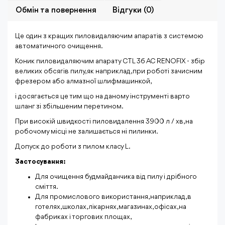
Обмiн та повернення
Відгуки (0)
Це один з кращих пиловидаляючим апаратів з системою
автоматичного очищення.
Коник пиловидаляючим апарату CTL 36 AC RENOFIX - збір
великих обсягів пилу, як наприклад, при роботі зачисним
фрезером або алмазної шлифмашинкой,
і досягається це тим що на даному інструменті варто
шланг зі збільшеним перетином.
При високій швидкості пиловидалення 3900 л / хв, на
робочому місці не залишається ні пилинки.
Допуск до роботи з пилом класу L.
Застосування:
Для очищення будмайданчика від пилу і дрібного
сміття.
Для промислового використання, наприклад, в
готелях, школах, лікарнях, магазинах, офісах, на
фабриках і торгових площах,