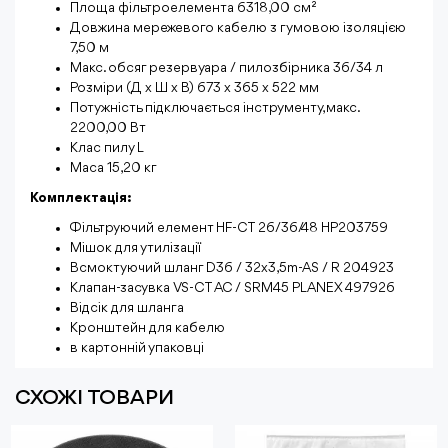
Площа фільтроелемента 6318,00 см²
Довжина мережевого кабелю з гумовою ізоляцією
7,50 м
Макс. обсяг резервуара / пилозбірника 36/34 л
Розміри (Д x Ш x В) 673 x 365 x 522 мм
Потужність підключається інструменту, макс.
2200,00 Вт
Клас пилу L
Маса 15,20 кг
Комплектація:
Фільтруючий елемент HF-CT 26/36/48 HP203759
Мішок для утилізації
Всмоктуючий шланг D36 / 32x3,5m-AS / R 204923
Клапан-засувка VS-CT AC / SRM45 PLANEX 497926
Відсік для шланга
Кронштейн для кабелю
в картонній упаковці
СХОЖІ ТОВАРИ