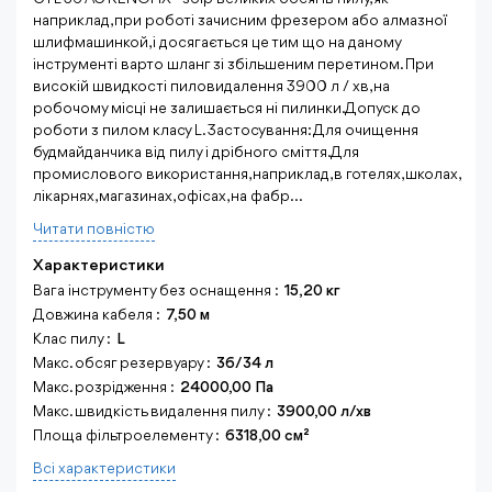
наприклад, при роботі зачисним фрезером або алмазної
шлифмашинкой, і досягається це тим що на даному
інструменті варто шланг зі збільшеним перетином. При
високій швидкості пиловидалення 3900 л / хв, на
робочому місці не залишається ні пилинки. Допуск до
роботи з пилом класу L. Застосування: Для очищення
будмайданчика від пилу і дрібного сміття. Для
промислового використання, наприклад, в готелях, школах,
лікарнях, магазинах, офісах, на фабр...
Читати повнiстю
Характеристики
Вага інструменту без оснащення :
15,20 кг
Довжина кабеля :
7,50 м
Клас пилу :
L
Макс. обсяг резервуару :
36/34 л
Макс. розрідження :
24000,00 Па
Макс. швидкість видалення пилу :
3900,00 л/хв
Площа фільтроелементу :
6318,00 см²
Всi характеристики