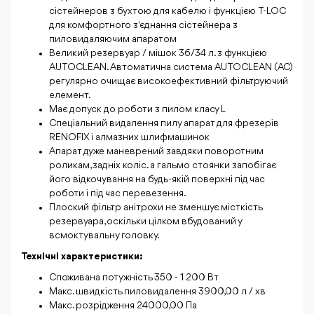
сістейнеров з бухтою для кабелю і функцією T-LOC
для комфортного з'єднання сістейнера з
пиловидаляючим апаратом
Великий резервуар / мішок 36/34 л. з функцією
AUTOCLEAN. Автоматична система AUTOCLEAN (AC)
регулярно очищає високоефективний фільтруючий
елемент.
Має допуск до роботи з пилом класу L
Спеціальний видалення пилу апарат для фрезерів
RENOFIX і алмазних шлифмашинок
Апарат дуже маневрений завдяки поворотним
роликам, задніх коліс. а гальмо стоянки запобігає
його відкочування на будь-якій поверхні під час
роботи і під час перевезення.
Плоский фільтр анітрохи не зменшує місткість
резервуара, оскільки цілком вбудований у
всмоктувальну головку.
Технічні характеристики:
Споживана потужність 350 - 1 200 Вт
Макс. швидкість пиловидалення 3900,00 л / хв
Макс. розрідження 24000,00 Па