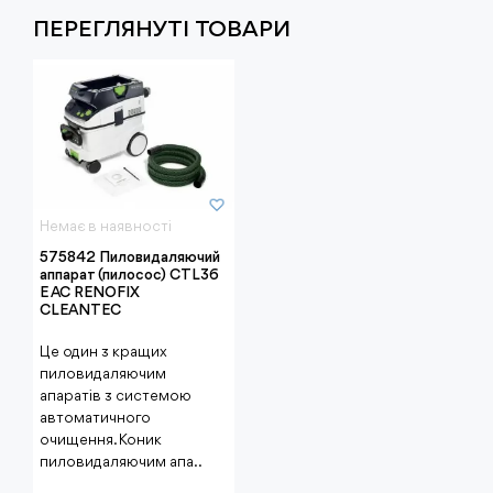
ПЕРЕГЛЯНУТI ТОВАРИ
Немає в наявності
575842 Пиловидаляючий
аппарат (пилосос) CTL36
E AC RENOFIX
CLEANTEC
Це один з кращих
пиловидаляючим
апаратів з системою
автоматичного
очищення. Коник
пиловидаляючим апа..