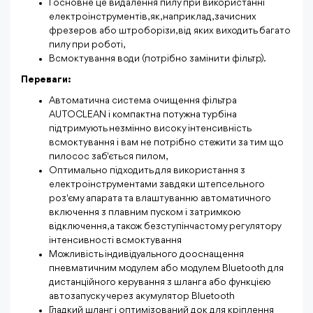
І основне це видалення пилу при використанні
електроінструментів, як, наприклад, зачисних
фрезеров або штроборізи, від яких виходить багато
пилу при роботі,
Всмоктування води (потрібно замінити фільтр).
Переваги:
Автоматична система очищення фільтра
AUTOCLEAN і компактна потужна турбіна
підтримують незмінно високу інтенсивність
всмоктування і вам не потрібно стежити за тим що
пилосос заб'ється пилом,
Оптимально підходить для використання з
електроінструментами завдяки штепсельного
роз'єму апарата та влаштуванню автоматичного
включення з плавним пуском і затримкою
відключення, а також безступінчастому регулятору
інтенсивності всмоктування
Можливість індивідуального дооснащення
пневматичним модулем або модулем Bluetooth для
дистанційного керування з шланга або функцією
автозапуску через акумулятор Bluetooth
Гладкий шланг і оптимізований док для кріплення