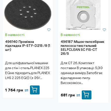
В наявності
В наявності
496140 Проміжна
496187 Мішок-пилозбірник
підкладка IP-STF-D215 /8 (1
пилососа текстильний
шт)
SELFCLEAN SC FIS-CT
26/5
Для шліфувальної машини
Для CT 26. Комплект
для стін і стель PLANEX 225
поставки В упаковці: 5,00
EQне підходить для PLANEX
одиниця виміру Запобігає
LHS 2 225 EQ(I) (з 09/..
відкладенню пилу.
Високоякісн..
1 764 грн
681 грн