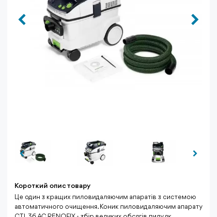
Короткий опис товару
Це один з кращих пиловидаляючим апаратів з системою
автоматичного очищення. Коник пиловидаляючим апарату
CTL 36 AC RENOFIX - збір великих обсягів пилу, як