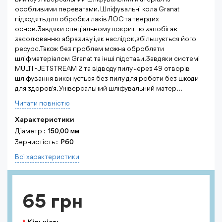
особливими перевагами. Шліфувальні кола Granat
підходять для обробки лаків ЛОС та твердих
основ.Завдяки спеціальному покриттю запобігає
засолюванню абразиву і, як наслідок, збільшується його
ресурс.Також без проблем можна обробляти
шліфматеріалом Granat та інші підстави.Завдяки системі
MULTI - JETSTREAM 2 та відводу пилу через 49 отворів
шліфування виконується без пилу для роботи без шкоди
для здоров'я. Універсальний шліфувальний матер...
Читати повнiстю
Характеристики
Діаметр :
150,00 мм
Зернистість :
P60
Всi характеристики
65 грн