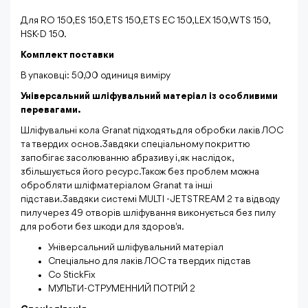
Для RO 150, ES 150, ETS 150, ETS EC 150, LEX 150, WTS 150,
HSK-D 150.
Комплект поставки
В упаковці: 50,00 одиниця виміру
Універсальний шліфувальний матеріал із особливими
перевагами.
Шліфувальні кола Granat підходять для обробки лаків ЛОС
та твердих основ.Завдяки спеціальному покриттю
запобігає засолюванню абразиву і, як наслідок,
збільшується його ресурс.Також без проблем можна
обробляти шліфматеріалом Granat та інші
підстави.Завдяки системі MULTI - JETSTREAM 2 та відводу
пилу через 49 отворів шліфування виконується без пилу
для роботи без шкоди для здоров'я.
Універсальний шліфувальний матеріал
Спеціально для лаків ЛОС та твердих підстав
Со StickFix
МУЛЬТИ-СТРУМЕННИЙ ПОТРІЙ 2