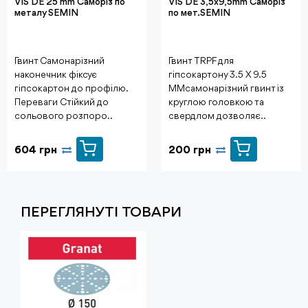
VIS DE 25 mm Саморіз по
VIS DE 3,5х9,5mm Саморіз
металу SEMIN
по мет.SEMIN
Гвинт Самонарізний
Гвинт TRPF для
наконечник фіксує
гіпсокартону 3.5 X 9.5
гіпсокартон до профілю.
MMсамонарізний гвинт із
Переваги Стійкий до
круглою головкою та
сольового розпоро..
свердлом дозволяє ..
604 грн
200 грн
ПЕРЕГЛЯНУТI ТОВАРИ